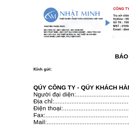
BÁO 
Kính gửi:
QÚY CÔNG TY - QÚY KHÁCH H
Người đại diện:...............................
Địa chỉ:...........................................
Điện thoại:.......................................
Fax:................................................
Mail:................................................