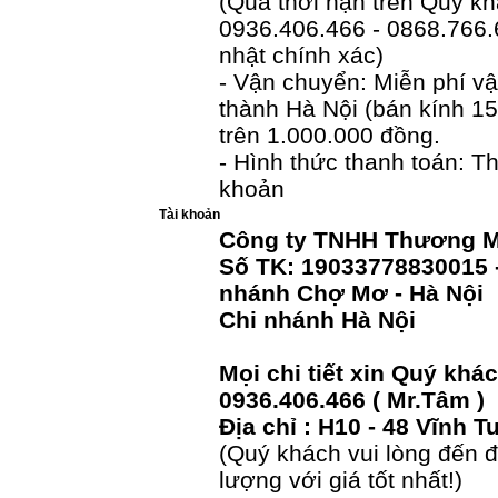
(Quá thời hạn trên Quý khá
0936.406.466 - 0868.766.
nhật chính xác)
- Vận chuyển: Miễn phí v
thành Hà Nội (bán kính 15
trên 1.000.000 đồng.
- Hình thức thanh toán: 
khoản
Tài khoản
Công ty TNHH Thương M
Số TK: 19033778830015 
nhánh Chợ Mơ - Hà Nội
Chi nhánh Hà Nội
Mọi chi tiết xin Quý khá
0936.406.466 ( Mr.Tâm )
Địa chỉ : H10 - 48 Vĩnh T
(Quý khách vui lòng đến 
lượng với giá tốt nhất!)