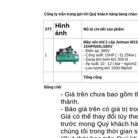
Công ty trân trọng gửi tới Quý khách hàng bảng chào 
Hình
STT
Mô tả chi tiết sản phẩm
ảnh
Máy nén khí 2 cấp Jetman W15
15HP/500L/380V
- Điện áp: 380V
1
- Công suất: 15HP ( ~11.25Kw )
- Dung tích bình khí: 500 lít
- Áp suất: 10 - 12 ( bar ~ kg/cm2 
- Lưu lượng khí: 1500 lít/phút
Tổng cộng
Bằng chữ
- Giá trên chưa bao gồm 
thành.
- Báo giá trên có giá trị 
Giá có thể thay đổi tùy t
trước mong Quý khách hàn
chúng tôi trong thời gian 