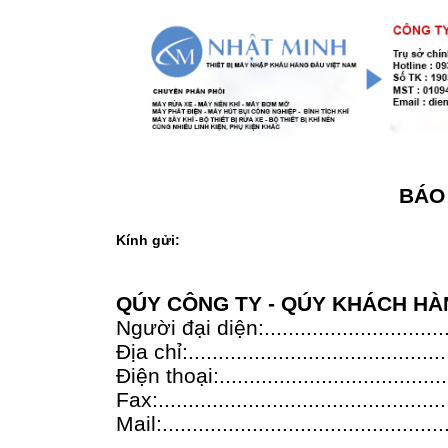
BÁO 
Kính gửi:
QÚY CÔNG TY - QÚY KHÁCH H
Người đại diện:...............................
Địa chỉ:...........................................
Điện thoại:.......................................
Fax:................................................
Mail:................................................