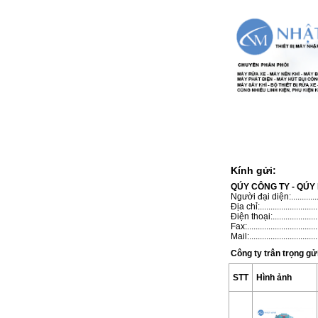
Kính gửi:
QÚY CÔNG TY - QÚ
Người đại diện:.................
Địa chỉ:.............................
Điện thoại:........................
Fax:..................................
Mail:.................................
Công ty trân trọng gử
STT
Hình ảnh