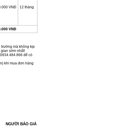
0.000 VNĐ
12 tháng
0.000 VNĐ
thị trường mà không kịp
 gian sớm nhất!
c 0934.484.866 để có
km) khi mua đơn hàng
NGƯỜI BÁO GIÁ