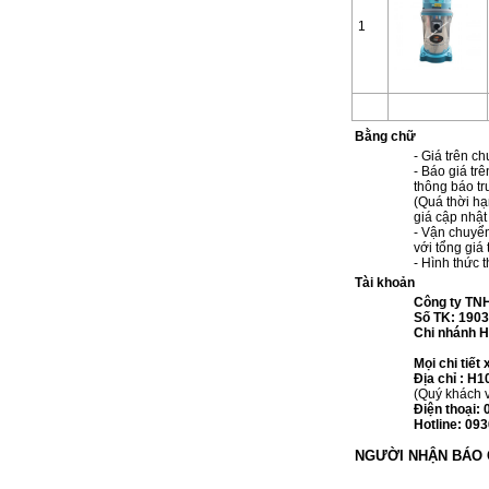
1
Bằng chữ
- Giá trên c
- Báo giá trê
thông báo tr
(Quá thời hạ
giá cập nhật
- Vận chuyể
với tổng giá 
- Hình thức
Tài khoản
Công ty TN
Số TK: 1903
Chi nhánh H
Mọi chi tiết
Địa chỉ : H1
(Quý khách v
Điện thoại:
Hotline: 09
NGƯỜI NHẬN BÁO 