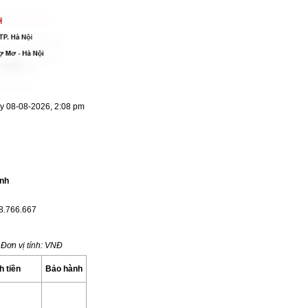
y 08-08-2026, 2:08 pm
inh
68.766.667
Đơn vị tính: VNĐ
h tiền
Bảo hành