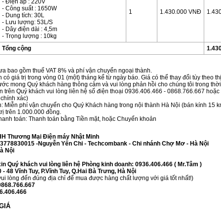
- Điện áp : 220V
- Công suất : 1650W
1
1.430.000 VNĐ
1.43
- Dung tích: 30L
- Lưu lượng: 53L/S
- Dây điện dài : 4,5m
- Trọng lượng : 10kg
Tổng cộng
1.43
hưa bao gồm thuế VAT 8% và phí vận chuyển ngoại thành.
n có giá trị trong vòng 01 (một) tháng kể từ ngày báo. Giá có thể thay đổi tùy theo 
ước mong Quý khách hàng thông cảm và vui lòng phản hồi cho chúng tôi trong thời
n trên Quý khách vui lòng liên hệ số điện thoại 0936.406.466 - 0868.766.667 hoặ
 chính xác)
n: Miễn phí vận chuyển cho Quý Khách hàng trong nội thành Hà Nội (bán kính 15 
trị trên 1.000.000 đồng.
 thanh toán: Thanh toán bằng Tiền mặt, hoặc Chuyển khoản
HH Thương Mại Điện máy Nhật Minh
3778830015 -Nguyễn Yến Chi - Techcombank - Chi nhánh Chợ Mơ - Hà Nội
à Nội
 xin Quý khách vui lòng liên hệ Phòng kinh doanh: 0936.406.466 ( Mr.Tâm )
0 - 48 Vĩnh Tuy, P.Vĩnh Tuy, Q.Hai Bà Trưng, Hà Nội
ui lòng đến đúng địa chỉ để mua được hàng chất lượng với giá tốt nhất!)
 0868.766.667
36.406.466
GIÁ