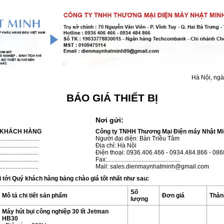
Hà Nội, ngà
BÁO GIÁ THIẾT BỊ
Nơi gửi:
Y KHÁCH HÀNG
Công ty TNHH Thương Mại Điện máy Nhật M
......................
Người đại diện: Bàn Triều Tâm
........................
Địa chỉ: Hà Nội
.......................
Điện thoại: 0936.406.466 - 0934.484.866 - 08
.........................
Fax:.................................................
.........................
Mail: sales.dienmaynhatminh@gmail.com
i tới Quý khách hàng bảng chào giá tốt nhất như sau:
Số
Mô tả chi tiết sản phẩm
Đơn giá
Thàn
lượng
Máy hút bụi công nghiệp 30 lít Jetman
HB30