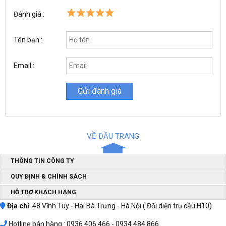
độ C.
Đánh giá :
Lợi ích chính khi sử dụng bình chứa khí nén 300 lít
Tên bạn :
Email :
VỀ ĐẦU TRANG
THÔNG TIN CÔNG TY
QUY ĐỊNH & CHÍNH SÁCH
HỖ TRỢ KHÁCH HÀNG
Địa chỉ
: 48 Vĩnh Tuy - Hai Bà Trưng - Hà Nội ( Đối diện trụ cầu H10)
Việc các đơn vị sản xuất lựa chọn
bình tích khí nén 300 lít
chính là
phương án tối ưu nhằm dự trữ 1 lượng khí nén nhất định cung
Hotline bán hàng : 0936 406 466 - 0934.484.866