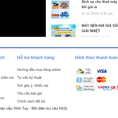
Dịch vụ cho thuê máy
khí giá rẻ
27-11-2019, 9:32 am
MÁY NÉN KHÍ GIÁ SỐ
GIẢI NHIỆT
22-04-2019, 11:41 am
ách
Hỗ trợ khách hàng
Hình thức thanh toán
Hướng dẫn mua hàng online
 kiểm tra
Tư vấn kỹ thuật
Gửi góp ý, khiếu nại
Yêu cầu báo giá
tin
Chính sách đổi trả
ân cầu Vĩnh Tuy - Đối diện trụ cầu H10)