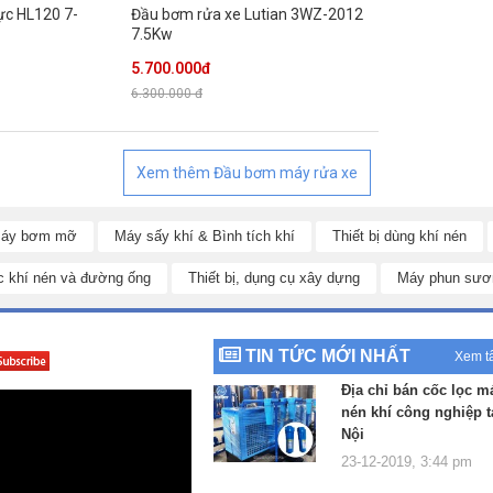
ực HL120 7-
Đầu bơm rửa xe Lutian 3WZ-2012
7.5Kw
5.700.000đ
6.300.000 đ
Xem thêm
Đầu bơm máy rửa xe
áy bơm mỡ
Máy sấy khí & Bình tích khí
Thiết bị dùng khí nén
c khí nén và đường ống
Thiết bị, dụng cụ xây dựng
Máy phun sươ
TIN TỨC MỚI NHẤT
Xem t
Địa chỉ bán cốc lọc m
nén khí công nghiệp t
Nội
23-12-2019, 3:44 pm