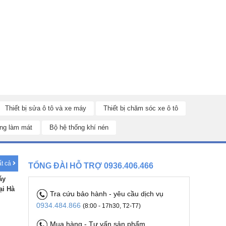
Thiết bị sửa ô tô và xe máy
Thiết bị chăm sóc xe ô tô
ng làm mát
Bộ hệ thống khí nén
ất cả
TỔNG ĐÀI HỖ TRỢ 0936.406.466
áy
ại Hà
Tra cứu bảo hành - yêu cầu dịch vụ
0934.484.866
(8:00 - 17h30, T2-T7)
Mua hàng - Tư vấn sản phẩm