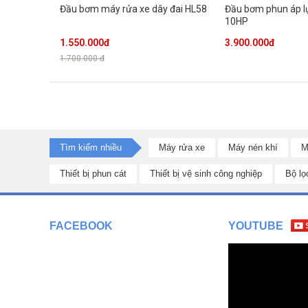
Đầu bơm máy rửa xe dây đai HL58
Đầu bơm phun áp l
10HP
1.550.000đ
3.900.000đ
1.700.000 đ
Tìm kiếm nhiều
Máy rửa xe
Máy nén khí
M
Thiết bị phun cát
Thiết bị vệ sinh công nghiệp
Bộ lọ
FACEBOOK
YOUTUBE