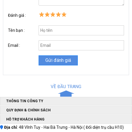
- 1 đầu lọc hơi nước: dùng để gắn trực tiếp vào đuôi ống dẫn hơi
để lọc hơi nước trong bình nén khí.
Đánh giá :
Thiết kế thông minh, vận hành chính xác
Tên bạn :
Email :
VỀ ĐẦU TRANG
THÔNG TIN CÔNG TY
QUY ĐỊNH & CHÍNH SÁCH
HỖ TRỢ KHÁCH HÀNG
Bộ bút máy hơi cầm tay Đài Loan
với
Địa chỉ
: 48 Vĩnh Tuy - Hai Bà Trưng - Hà Nội ( Đối diện trụ cầu H10)