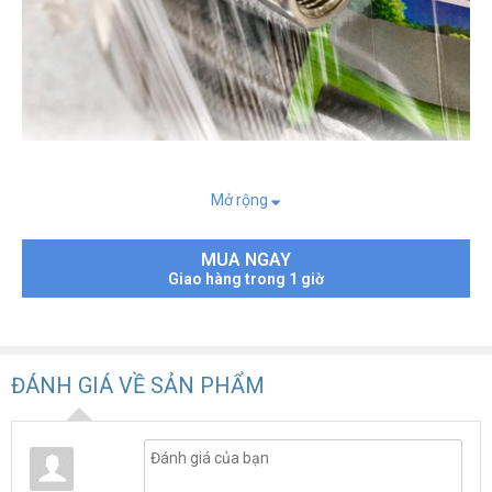
Dây rửa xe áp lực cao Dekton
được làm từ hạt nhựa PVC chất
lượng cao cùng với lớp bố được đan kín và sợi bố lớn giúp tăng
Mở rộng
khả năng chịu lực cũng như gia tăng độ bề cao chống phù nổ .
Ống sử dụng cốt xoay nên không bị gập, xoắn trong quá trình sử
MUA NGAY
dụng.
Giao hàng trong 1 giờ
Chi tiết thông số kỹ thuật :
ĐÁNH GIÁ VỀ SẢN PHẨM