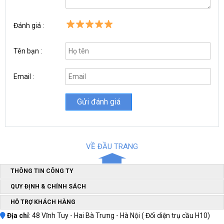
Đánh giá :
Tên bạn :
Email :
- Thương hiệu : Dekton
- Đường kính ống: 6mm
- Áp lực tối đa1200kgf/cm2
- Độ dài : 10M, 15M, 20M, 50M, 100M
VỀ ĐẦU TRANG
- Sản xuất tại: Trung Quốc
THÔNG TIN CÔNG TY
Địa chỉ bán dây phun xịt áp lực cao Dekton chính hãng,
QUY ĐỊNH & CHÍNH SÁCH
giá rẻ
HỖ TRỢ KHÁCH HÀNG
Địa chỉ
: 48 Vĩnh Tuy - Hai Bà Trưng - Hà Nội ( Đối diện trụ cầu H10)