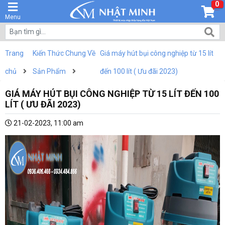
0
Menu
Trang
Kiến Thức Chung Về
Giá máy hút bụi công nghiệp từ 15 lít
chủ
Sản Phẩm
đến 100 lít ( Ưu đãi 2023)
GIÁ MÁY HÚT BỤI CÔNG NGHIỆP TỪ 15 LÍT ĐẾN 100
LÍT ( ƯU ĐÃI 2023)
21-02-2023, 11:00 am