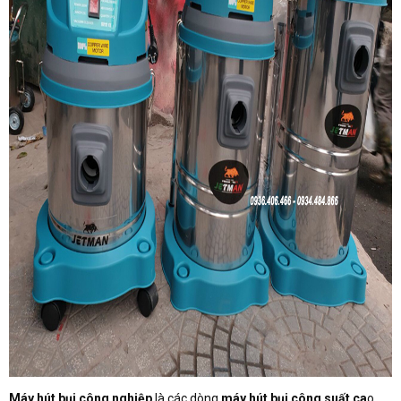
Máy hút bụi công nghiệp
là các dòng
máy hút bụi công suất ca
o,