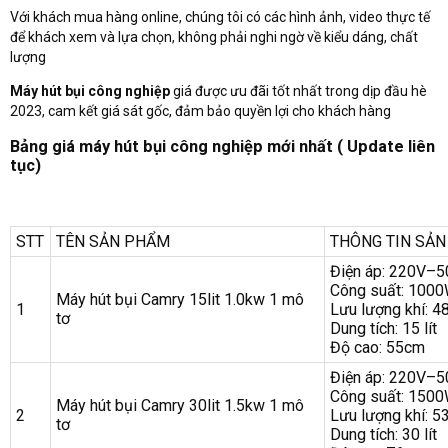
Với khách mua hàng online, chúng tôi có các hình ảnh, video thực tế
để khách xem và lựa chọn, không phải nghi ngờ về kiểu dáng, chất
lượng
Máy hút bụi công nghiệp
giá được ưu đãi tốt nhất trong dịp đầu hè
2023, cam kết giá sát gốc, đảm bảo quyền lợi cho khách hàng
Bảng giá máy hút bụi công nghiệp mới nhất ( Update liên
tục)
STT
TÊN SẢN PHẨM
THÔNG TIN SẢ
Điện áp: 220V–
Công suất: 100
Máy hút bụi Camry 15lit 1.0kw 1 mô
1
Lưu lượng khí: 48
tơ
Dung tích: 15 lít
Độ cao: 55cm
Điện áp: 220V–
Công suất: 150
Máy hút bụi Camry 30lit 1.5kw 1 mô
2
Lưu lượng khí: 53
tơ
Dung tích: 30 lít