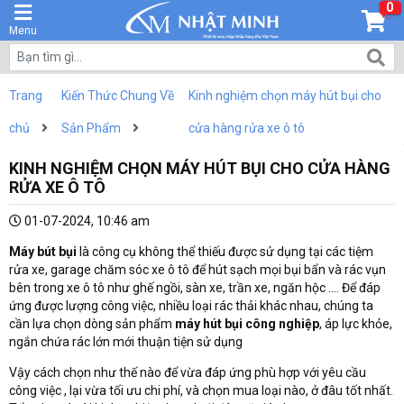
0
Menu
Trang
Kiến Thức Chung Về
Kinh nghiệm chọn máy hút bụi cho
chủ
Sản Phẩm
cửa hàng rửa xe ô tô
KINH NGHIỆM CHỌN MÁY HÚT BỤI CHO CỬA HÀNG
RỬA XE Ô TÔ
01-07-2024, 10:46 am
Máy bút bụi
là công cụ không thể thiếu được sử dụng tại các tiệm
rửa xe, garage chăm sóc xe ô tô để hút sạch mọi bụi bẩn và rác vụn
bên trong xe ô tô như ghế ngồi, sàn xe, trần xe, ngăn hộc .... Để đáp
ứng được lượng công việc, nhiều loại rác thải khác nhau, chúng ta
cần lựa chọn dòng sản phẩm
máy hút bụi công nghiệp
, áp lực khỏe,
ngắn chứa rác lớn mới thuận tiện sử dụng
Vậy cách chọn như thế nào để vừa đáp ứng phù hợp với yêu cầu
công việc , lại vừa tối ưu chi phí, và chọn mua loại nào, ở đâu tốt nhất.