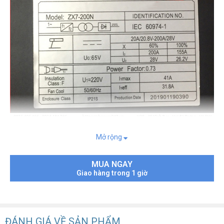
Máy hàn que điện tử mini Sasuke ZX7-200N
cho phép điều
Mở rộng
chỉnh cường độ dòng hàn 20 - 200A, có thể hàn tốt loại que 1.6 -
2.5 ly và chấm hàn 3.2 ly.
MUA NGAY
Máy hàn Nhật Bản Sasuke được nhiều người đánh giá là hồ
Giao hàng trong 1 giờ
quang ổn định, cho mối hàn chất lượng và đồng đều, có thể hàn
liên tục tới 30 - 40 que, đảm bảo hiệu suất công việc cao.
Có thể hàn được ngay cả khi điện yếu
ĐÁNH GIÁ VỀ SẢN PHẨM