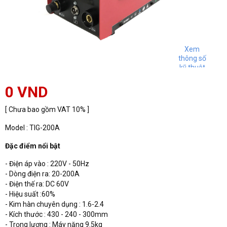
Xem
thông số
kỹ thuật
0 VND
[ Chưa bao gồm VAT 10% ]
Model : TIG-200A
Đặc điểm nổi bật
- Điện áp vào : 220V - 50Hz
- Dòng điện ra: 20-200A
- Điện thế ra: DC 60V
- Hiệu suất :60%
- Kim hàn chuyên dụng : 1.6-2.4
- Kích thước : 430 - 240 - 300mm
- Trọng lượng : Máy nặng 9.5kg