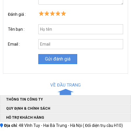
Đánh giá :
Tên bạn :
Email :
VỀ ĐẦU TRANG
THÔNG TIN CÔNG TY
Máy hàn Sasuke TIG-200A
sử dụng công nghệ Mosfet, tiên tiến
giúp giảm đáng kể tổn hao từ trường và tổn hao nhiệt trên dây
QUY ĐỊNH & CHÍNH SÁCH
dẫn giúp tăng hiệu quả làm việc, tiết kiệm năng lượng. Bền hơn với
HỖ TRỢ KHÁCH HÀNG
mạch dò nhiệt và bảo vệ, thuộc dòng
máy hàn công suất lớn
200A
cho mối hàn rất đẹp, có thể nối mối hàn thép, hợp kim,
Địa chỉ
: 48 Vĩnh Tuy - Hai Bà Trưng - Hà Nội ( Đối diện trụ cầu H10)
carbon, đồng và một số kim loại màu khác.. Sản phẩm thích hợp