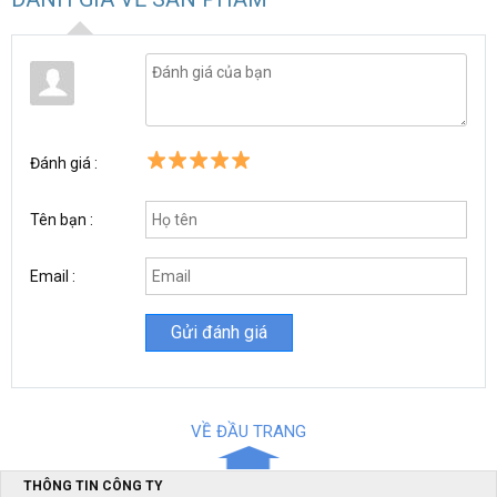
- Mặt bàn: 200x200mm
- Trục máy: 58mm
- Chiều cao: 750mm
- Trọng lượng: 22kg
- Kích thước: 560x420x250mm
Đánh giá :
Hiệu năng sử dụng độ chính xác cao
Tên bạn :
Email :
VỀ ĐẦU TRANG
THÔNG TIN CÔNG TY