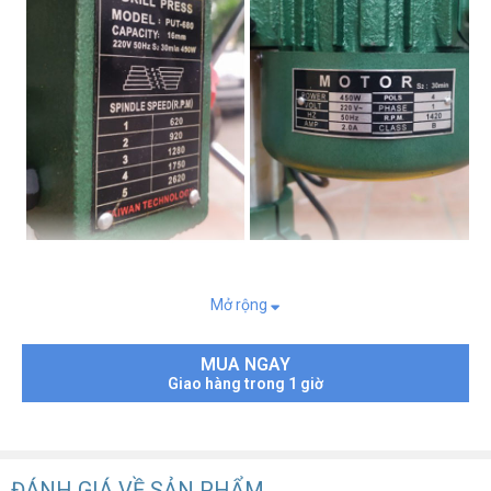
Thông số kỹ thuật :
Mở rộng
- Công suất: 450W
- Đầu khoan: 16mm
MUA NGAY
Giao hàng trong 1 giờ
- Mũi khoan: 1-16mm
- Tốc độ: 620-2620r.p.m
- Điện áp: 220V-50Hz
ĐÁNH GIÁ VỀ SẢN PHẨM