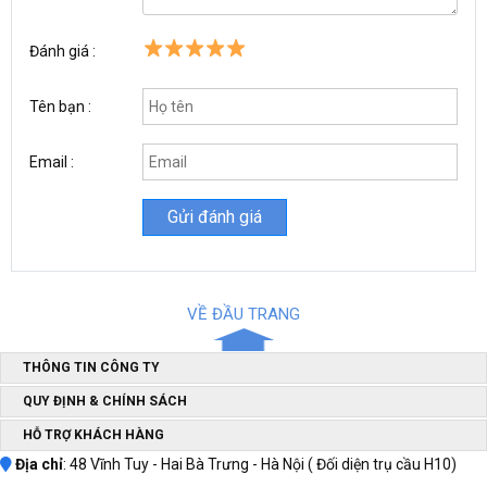
Ưu điểm của máy khoan cầm tay Đài Loan KingTony
KI-10B
Đánh giá :
Tên bạn :
Email :
VỀ ĐẦU TRANG
THÔNG TIN CÔNG TY
QUY ĐỊNH & CHÍNH SÁCH
Máy khoan cầm tay Đài Loan KingTony KI-10B
mũi lười được
HỖ TRỢ KHÁCH HÀNG
trang bị mô tơ công suất 520W mạnh mẽ đáp ứng mọi nhu cầu
của bạn khi cần khoan trên các bề mặt khác nhau như gỗ, thép,
Địa chỉ
: 48 Vĩnh Tuy - Hai Bà Trưng - Hà Nội ( Đối diện trụ cầu H10)
nhôm và các loại kim loại khác. Bên cạnh đó, tốc độ không tải của