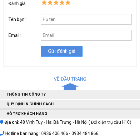
Đánh giá :
Tên bạn :
Email :
Máy khoan pin Makute CD026 LI-ON
có kiểu thiết kế gọn nhẹ với
khối lượng chỉ khoảng 1 kg cùng với chiều dài máy 18.5 cm, giúp
bạn dễ sử dụng trong không gian nhỏ hẹp.
Đồng thời, phần tay cầm được bọc lớp đệm cao su êm ái cũng
như tạo độ ma sát lớn cho việc cầm nắm được dễ dàng, chống
VỀ ĐẦU TRANG
trơn trợt trong suốt quá trình khoan.
Địa chỉ mua máy khoan pin cầm tay Makute chính
THÔNG TIN CÔNG TY
hãng, giá rẻ nhất
QUY ĐỊNH & CHÍNH SÁCH
HỖ TRỢ KHÁCH HÀNG
Địa chỉ
: 48 Vĩnh Tuy - Hai Bà Trưng - Hà Nội ( Đối diện trụ cầu H10)
Hotline bán hàng : 0936 406 466 - 0934.484.866