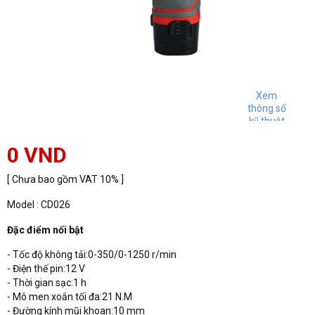
Xem
thông số
kỹ thuật
0 VND
[ Chưa bao gồm VAT 10% ]
Model : CD026
Đặc điểm nổi bật
- Tốc độ không tải:0-350/0-1250 r/min
- Điện thế pin:12 V
- Thời gian sạc:1 h
- Mô men xoắn tối đa:21 N.M
- Đường kính mũi khoan:10 mm