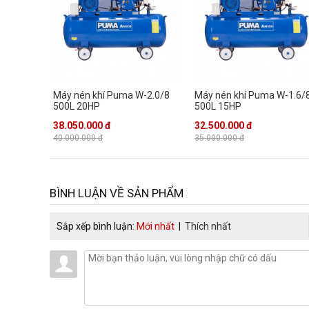
Máy nén khí Puma W-2.0/8
Máy nén khí Puma W-1.6/
500L 20HP
500L 15HP
38.050.000 đ
32.500.000 đ
40.000.000 đ
35.000.000 đ
BÌNH LUẬN VỀ SẢN PHẨM
Sắp xếp bình luận:
Mới nhất
|
Thích nhất