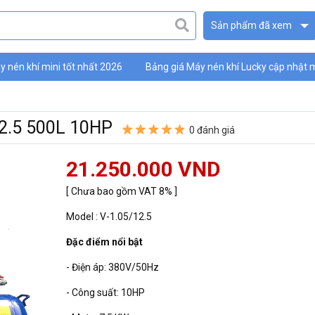
Sản phẩm đã xem
 nén khí mini tốt nhất 2026
Bảng giá Máy nén khí Lucky cập nhật 
ky
12.5 500L 10HP
0 đánh giá
21.250.000 VND
[ Chưa bao gồm VAT 8% ]
Model : V-1.05/12.5
Đặc điểm nổi bật
- Điện áp: 380V/50Hz
- Công suất: 10HP