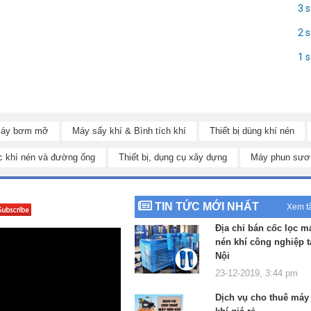
3 
2 
1 
ng nguồn điện áp 380V, giúp
máy nén khí 2 cấp Puma V-1.05/12.5 500L
áy bơm mỡ
Máy sấy khí & Bình tích khí
Thiết bị dùng khí nén
ặng theo yêu cầu sử dụng của các khu xưởng sản xuất, nhà máy, xí
g.
c khí nén và đường ống
Thiết bị, dụng cụ xây dựng
Máy phun sươ
TIN TỨC MỚI NHẤT
Xem t
Địa chỉ bán cốc lọc m
nén khí công nghiệp t
Nội
23-12-2019, 3:44 pm
Dịch vụ cho thuê máy