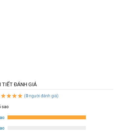
I TIẾT ĐÁNH GIÁ
(
0
người đánh giá)
5 sao
sao
sao