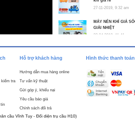
khí giá rẻ
27-11-2019, 9:32 am
MÁY NÉN KHÍ GIÁ SỐ
GIẢI NHIỆT
22-04-2019, 11:41 am
ách
Hỗ trợ khách hàng
Hình thức thanh toán
Hướng dẫn mua hàng online
 kiểm tra
Tư vấn kỹ thuật
Gửi góp ý, khiếu nại
Yêu cầu báo giá
tin
Chính sách đổi trả
ân cầu Vĩnh Tuy - Đối diện trụ cầu H10)