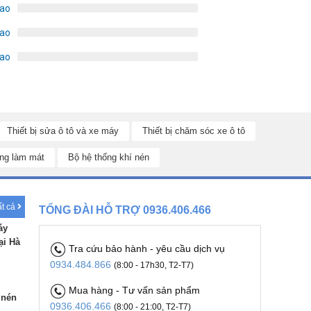
sao
sao
sao
Thiết bị sửa ô tô và xe máy
Thiết bị chăm sóc xe ô tô
ng làm mát
Bộ hệ thống khí nén
ất cả
TỔNG ĐÀI HỖ TRỢ 0936.406.466
áy
ại Hà
Tra cứu bảo hành - yêu cầu dịch vụ
0934.484.866
(8:00 - 17h30, T2-T7)
Mua hàng - Tư vấn sản phẩm
 nén
0936.406.466
(8:00 - 21:00, T2-T7)