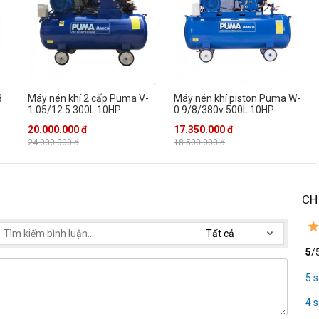
8
Máy nén khí 2 cấp Puma V-
Máy nén khí piston Puma W-
1.05/12.5 300L 10HP
0.9/8/380v 500L 10HP
20.000.000 đ
17.350.000 đ
24.000.000 đ
18.500.000 đ
CH
5
/
5 
4 