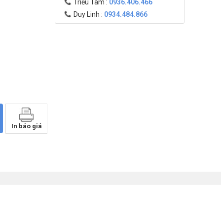
Triều Tâm :
0936.406.466
Duy Linh :
0934.484.866
In báo giá