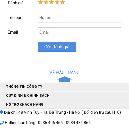
Đánh giá :
Tên bạn :
Email :
VỀ ĐẦU TRANG
THÔNG TIN CÔNG TY
QUY ĐỊNH & CHÍNH SÁCH
Cùng với đó,
máy nén khí không dầu Lucky H1550L
có thời gian
lấp đầy bình hơi nhanh chóng, độ ồn thấp nên rất phù hợp với môi
HỖ TRỢ KHÁCH HÀNG
trường làm việc cần sự yên tĩnh. Đây cũng chính là lý do mà dòng
Địa chỉ
: 48 Vĩnh Tuy - Hai Bà Trưng - Hà Nội ( Đối diện trụ cầu H10)
máy này luôn được các bác sĩ nha khoa lựa chọn để sử dụng tại
các phòng khám. Bên cạnh đó, máy nén không dầu Lucky H1550L
Hotline bán hàng : 0936 406 466 - 0934.484.866
có mức giá thành khá rẻ nên người dùng có thể nhanh chóng thu