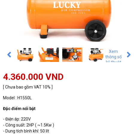
Xem
thông số
kỹ thuật
4.360.000 VND
[ Chưa bao gồm VAT 10% ]
Model : H1550L
Đặc điểm nổi bật
- Điện áp: 220V
- Công suất: 2HP ( ~1.5Kw )
- Dung tích bình khí: 50 lít