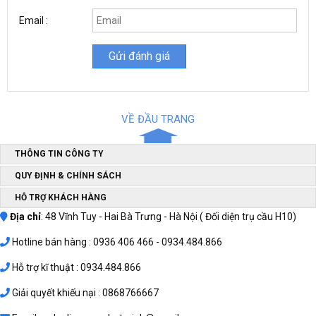
Email :
VỀ ĐẦU TRANG
máy phát điện
Máy phát điện Sanda SD6500E
được coi là mẫu
chạy xăng
lý tưởng trong các gia đình. Không chỉ dễ dàng trong
THÔNG TIN CÔNG TY
việc di chuyển, lắp đặt nhờ khối lượng vừa phải (79kg) mà còn tiết
kiệm tối đa nhiên liệu dù chạy trong nhiều giờ liên tục nhờ được
QUY ĐỊNH & CHÍNH SÁCH
trang bị động cơ 4 thì dùng xăng, thiết kế vận hành tương đối êm.
HỖ TRỢ KHÁCH HÀNG
Tự động ngắt điện khi chạy quá công suất
Địa chỉ
: 48 Vĩnh Tuy - Hai Bà Trưng - Hà Nội ( Đối diện trụ cầu H10)
Hotline bán hàng : 0936 406 466 - 0934.484.866
Hỗ trợ kĩ thuật : 0934.484.866
Giải quyết khiếu nại : 0868766667