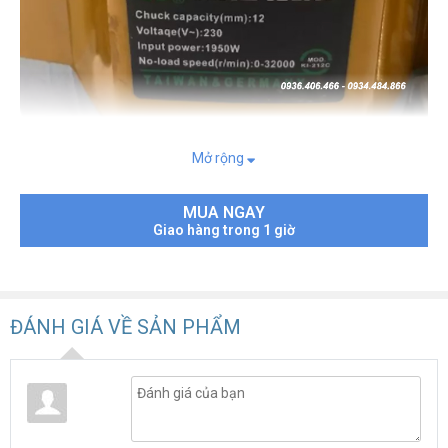
Mở rộng
Thông số kỹ thuật :
Công suất : 1950 w
MUA NGAY
Tốc độ ko tải : 32000
Giao hàng trong 1 giờ
Quy cách chân mũi : 6-12 mm
Tốc độ điện áp : 220 V / 50 HZ
Sản xuất chất liệu cao cấp, khả năng chịu lực cao
ĐÁNH GIÁ VỀ SẢN PHẨM