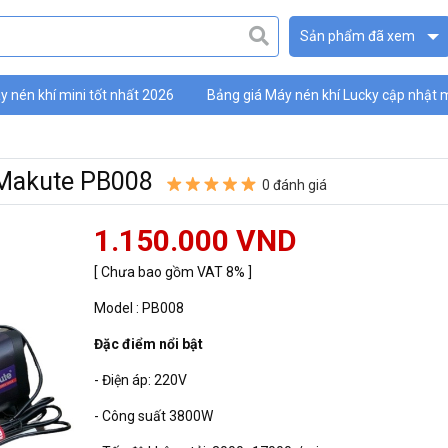
Sản phẩm đã xem
 nén khí mini tốt nhất 2026
Bảng giá Máy nén khí Lucky cập nhật 
ky
 Makute PB008
0 đánh giá
1.150.000 VND
[ Chưa bao gồm VAT 8% ]
Model : PB008
Đặc điểm nổi bật
- Điện áp: 220V
- Công suất 3800W