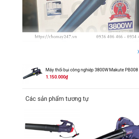
Máy thổi bụi công nghiệp 3800W Makute PB008
1.150.000₫
Máy thổi bụi công nghiệp 3800W Makute PB008
với công s
chỉnh tốc độ thổi 6 cấp phù hợp với mọi loại hình sử dụng.
Sản phẩm có thể hoạt động liên tục trong nhiều giờ, trong diệ
Các sản phẩm tương tự
Chất lượng, độ bền cao