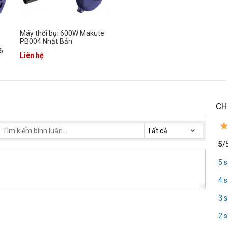
Máy thổi bụi 600W Makute
PB004 Nhật Bản
6
Liên hệ
CH
5
/
5 
4 
3 
2 