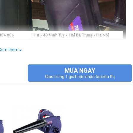
Xem thêm
MUA NGAY
uất 3800W cùng tốc độ không tải: 3000- 17000r/min có khả năng điều
Giao trong 1 giờ hoặc nhận tại siêu thị
n tích rộng, vô cùng tiện ích