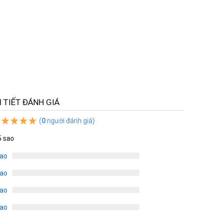
I TIẾT ĐÁNH GIÁ
(
0
người đánh giá)
5 sao
sao
sao
sao
sao