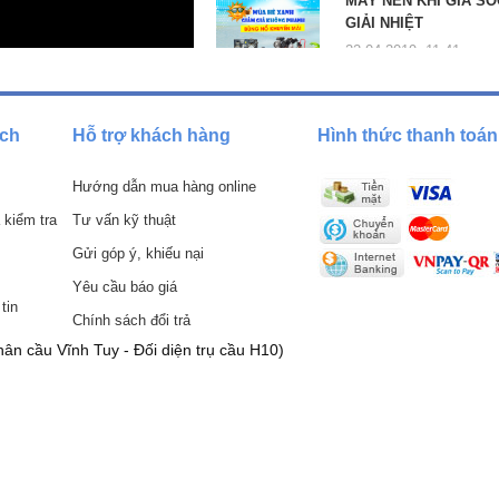
MÁY NÉN KHÍ GIÁ SỐ
GIẢI NHIỆT
22-04-2019, 11:41 am
ách
Hỗ trợ khách hàng
Hình thức thanh toán
Hướng dẫn mua hàng online
 kiểm tra
Tư vấn kỹ thuật
Gửi góp ý, khiếu nại
Yêu cầu báo giá
tin
Chính sách đổi trả
ân cầu Vĩnh Tuy - Đối diện trụ cầu H10)