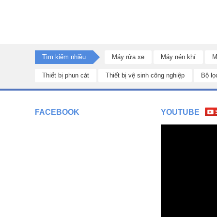
Máy thổi bụi công nghiệp 3800W Makute PB008
được làm t
Tìm kiếm nhiều
Máy rửa xe
Máy nén khí
M
cao cấp chắc chắn nên sở hữu độ rắn chắc tuyệt đối, chịu lự
trong suốt quá trình sử dụng
Thiết bị phun cát
Thiết bị vệ sinh công nghiệp
Bộ lọ
Bên cạnh đó
máy thổi bụi công suất lớn PB008
còn có thể c
gian sử dụng lâu dài.
FACEBOOK
YOUTUBE
Địa chỉ bán máy thổi bụi Makute chính hãn