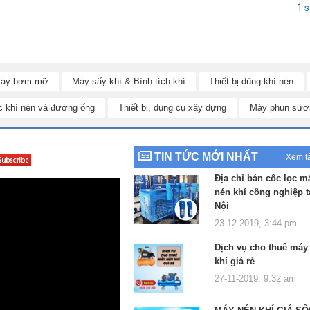
1 
ừ chất liệu cao cấp với được thiết kế đặc biệt với vỏ ngoài bằng nhựa
áy bơm mỡ
Máy sấy khí & Bình tích khí
Thiết bị dùng khí nén
c tốt, chống chịu được sự mài mòn, biến dạng khi bị tác động mạnh
c khí nén và đường ống
Thiết bị, dụng cụ xây dựng
Máy phun sươ
hịu được nhiệt và lực tác động mạnh trong quá trình sử dụng, khi thời
TIN TỨC MỚI NHẤT
Xem t
g, giá rẻ nhất
Địa chỉ bán cốc lọc m
nén khí công nghiệp t
Nội
23-12-2019, 3:44 pm
Dịch vụ cho thuê máy
khí giá rẻ
27-11-2019, 9:32 am