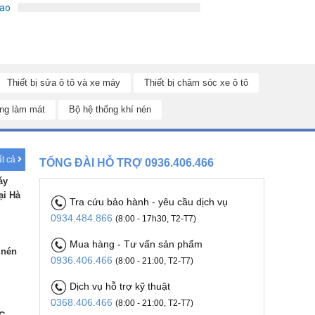
sao
Thiết bị sửa ô tô và xe máy
Thiết bị chăm sóc xe ô tô
ng làm mát
Bộ hệ thống khí nén
ất cả
TỔNG ĐÀI HỖ TRỢ 0936.406.466
áy
ại Hà
Tra cứu bảo hành - yêu cầu dịch vụ
0934.484.866
(8:00 - 17h30, T2-T7)
Mua hàng - Tư vấn sản phẩm
 nén
0936.406.466
(8:00 - 21:00, T2-T7)
Dịch vụ hỗ trợ kỹ thuật
0368.406.466
(8:00 - 21:00, T2-T7)