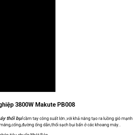
 nghiệp 3800W Makute PB008
áy thổi bụi
cầm tay công suất lớn ,với khả năng tạo ra luồng gió mạnh
ng máng,cống,đường ống dẫn,thổi sạch bụi bẩn ở các khoang máy...
phép tiêu chuẩn Nhật Bản