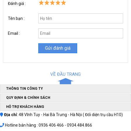
Đánh giá :
Tên bạn :
Email :
Thông tin rơ le tự ngắt máy rửa xe dây đai
- Điện 220v AC
- Lò xo: inox
- Thân đồng Bọc nhựa chống nước IP66
VỀ ĐẦU TRANG
- Bộ dây gồm 2 sợi
- Chân ren ngoài: 16mm
THÔNG TIN CÔNG TY
Khách hàng chọn phân loại:
QUY ĐỊNH & CHÍNH SÁCH
1 - Chỉ rơ le 16mm
HỖ TRỢ KHÁCH HÀNG
2- Rơ le máy rửa xe ren 16mm + đầu chuyển xuống ren 13mm
Địa chỉ
: 48 Vĩnh Tuy - Hai Bà Trưng - Hà Nội ( Đối diện trụ cầu H10)
3- Rơ le (ren 16mm) + Đầu chuyển (ren 16x13mm) + Tê 3 ngã
Hotline bán hàng : 0936 406 466 - 0934.484.866
(ren 13mm)