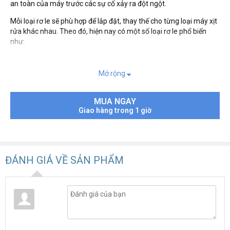
an toàn của máy trước các sự cố xảy ra đột ngột.
Mỗi loại rơ le sẽ phù hợp để lắp đặt, thay thế cho từng loại máy xịt
rửa khác nhau. Theo đó, hiện nay có một số loại rơ le phổ biến
như:
Rơ le máy rửa xe mini
Rơ le máy rửa xe cao áp
Mở rộng
Rơ le máy rửa xe dây đai.
Với máy rửa xe dây đai, role được sử dụng cho tất cả model máy,
MUA NGAY
rất dễ lắp đặt , sử dụng thay thế
Giao hàng trong 1 giờ
ĐÁNH GIÁ VỀ SẢN PHẨM