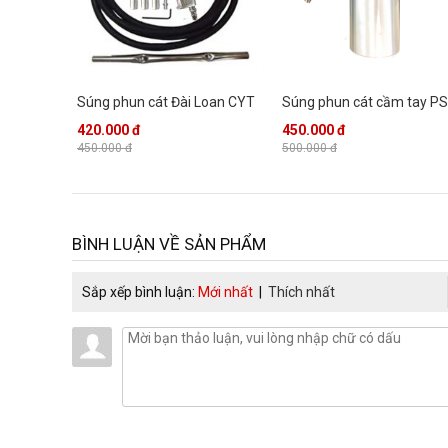
Súng phun cát Đài Loan CYT
Súng phun cát cầm tay PS
420.000 đ
450.000 đ
450.000 đ
500.000 đ
BÌNH LUẬN VỀ SẢN PHẨM
Sắp xếp bình luận:
Mới nhất
|
Thích nhất