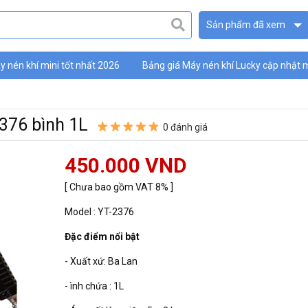
Sản phẩm đã xem
 nén khí mini tốt nhất 2026
Bảng giá Máy nén khí Lucky cập nhật 
ky
376 bình 1L
0 đánh giá
450.000 VND
[ Chưa bao gồm VAT 8% ]
Model : YT-2376
Đặc điểm nổi bật
- Xuất xứ: Ba Lan
- ình chứa : 1L