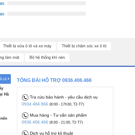
sao
sao
Thiết bị sửa ô tô và xe máy
Thiết bị chăm sóc xe ô tô
ng làm mát
Bộ hệ thống khí nén
ất cả
TỔNG ĐÀI HỖ TRỢ 0936.406.466
áy
ại Hà
Tra cứu bảo hành - yêu cầu dịch vụ
0934.484.866
(8:00 - 17h30, T2-T7)
Mua hàng - Tư vấn sản phẩm
 nén
0936.406.466
(8:00 - 21:00, T2-T7)
Dịch vụ hỗ trợ kỹ thuật