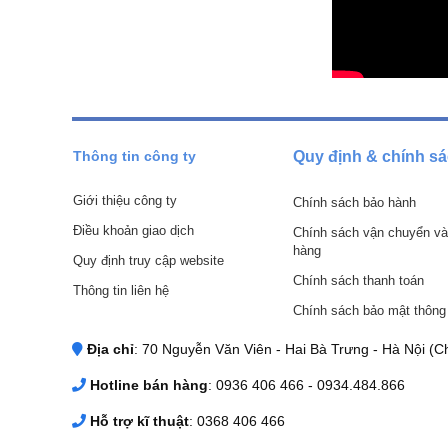
Kết nối
súng phun cát cầm tay Yato YT-2376
với dây 
Bóp cò để phun cát ra lên bề mặt cần loại bỏ gỉ sét.
Lượng cát còn dư thừa trong bình nếu không có nhu cầu sử dụ
sản phẩm
Thông tin công ty
Quy định & chính s
Giới thiệu công ty
Chính sách bảo hành
Điều khoản giao dịch
Chính sách vận chuyển và
hàng
Quy định truy cập website
Chính sách thanh toán
Thông tin liên hệ
Chính sách bảo mật thông 
Địa chỉ
: 70 Nguyễn Văn Viên - Hai Bà Trưng - Hà Nội (Ch
Hotline bán hàng
: 0936 406 466 - 0934.484.866
Hỗ trợ kĩ thuật
: 0368 406 466