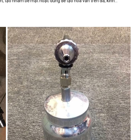
, tạo nhám bề mặt hoặc dùng để tạo hoa văn trên đá, kính...