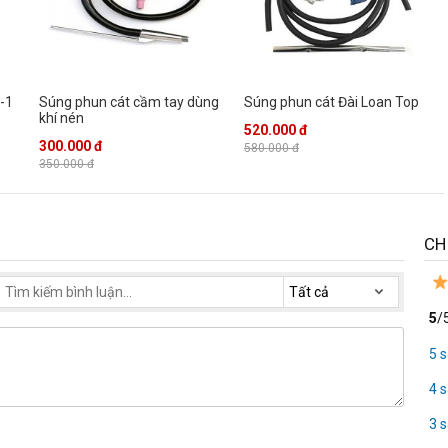
-1
Súng phun cát cầm tay dùng
Súng phun cát Đài Loan Top
khí nén
520.000 đ
300.000 đ
580.000 đ
350.000 đ
CH
5
/
5 
4 
3 