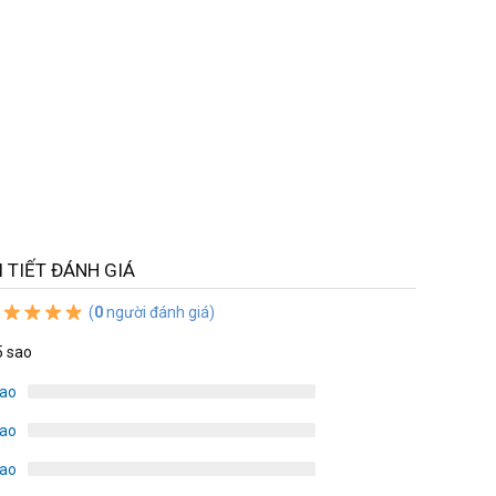
I TIẾT ĐÁNH GIÁ
(
0
người đánh giá)
5 sao
sao
sao
sao