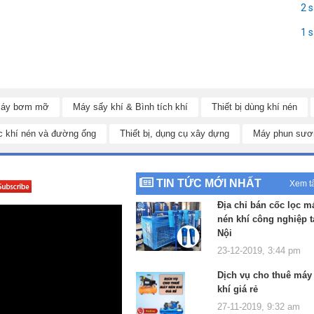
2 
1 
 suất làm việc từ 5 - 8 bar, đường kính khí vào 1/4 inch, có cần điều
áy bơm mỡ
Máy sấy khí & Bình tích khí
Thiết bị dùng khí nén
 dây hơi máy nén khí.
c khí nén và đường ống
Thiết bị, dụng cụ xây dựng
Máy phun sươ
TIN TỨC MỚI NHẤT
Xem t
hân bình chứa được làm từ chất liệu cao cấp inox 304 chống gỉ, chống
Địa chỉ bán cốc lọc m
nén khí công nghiệp t
, cho hiệu quả công việc mang tính chính xác cao
Nội
o YT-2376
23-12-2019, 3:44 pm
Dịch vụ cho thuê máy
t trước khi cho vào bình đựng của súng phun sát . Điều này sẽ tránh hiện
khí giá rẻ
g việc
27-11-2019, 9:32 am