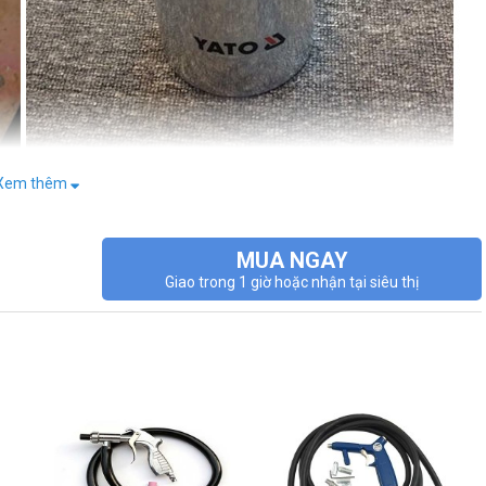
Xem thêm
MUA NGAY
, bạn sẽ cần phải chuẩn bị dụng cụ chứa cát để hút cát lên , về cơ bản
Giao trong 1 giờ hoặc nhận tại siêu thị
T-2376
có tổng trọng lượng chỉ khoảng 1kg, được tích hợp thêm bình
trên cao hay những công việc cần tính linh động khu vực.
dụng