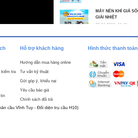
dẫn khí nén, đảm bảo áp lực khí nén phù hợp với yêu cầu sử dụng
MÁY NÉN KHÍ GIÁ SỐ
GIẢI NHIỆT
ng trong thời gian dài nên được bỏ ra khỏi bình để tăng độ bền cho
22-04-2019, 11:41 am
ách
Hỗ trợ khách hàng
Hình thức thanh toán
Hướng dẫn mua hàng online
 kiểm tra
Tư vấn kỹ thuật
Gửi góp ý, khiếu nại
Yêu cầu báo giá
tin
Chính sách đổi trả
ân cầu Vĩnh Tuy - Đối diện trụ cầu H10)