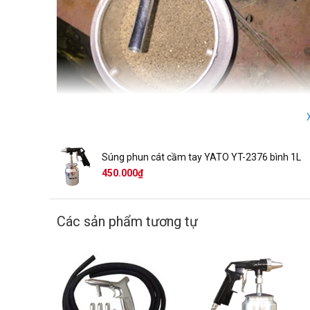
Súng phun cát cầm tay YATO YT-2376 bình 1L
450.000₫
Nếu như với các loại
súng phun cát cầm tay
khác, để sử dụng
sẽ hơi bất tiện trong việc di chuyển.
Tuy nhiên, với dòng
súng phun cát cầm tay khí nén YATO Y
Các sản phẩm tương tự
chứa cát bên dưới súng, sẽ rất thuận tiện cho các công việc 
Cần điều chỉnh lưu lượng , thuân tiện sử 