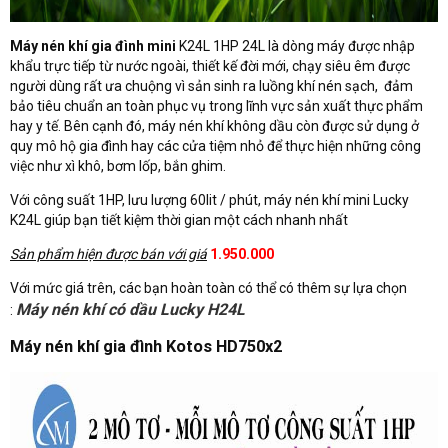
Máy nén khí gia đình mini
K24L 1HP 24L là dòng máy được nhập
khẩu trực tiếp từ nước ngoài, thiết kế đời mới, chạy siêu êm được
người dùng rất ưa chuộng vì sản sinh ra luồng khí nén sạch, đảm
bảo tiêu chuẩn an toàn phục vụ trong lĩnh vực sản xuất thực phẩm
hay y tế. Bên cạnh đó, máy nén khí không dầu còn được sử dụng ở
quy mô hộ gia đình hay các cửa tiệm nhỏ để thực hiện những công
việc như xì khô, bơm lốp, bắn ghim.
Với công suất 1HP, lưu lượng 60lit / phút, máy nén khí mini Lucky
K24L giúp bạn tiết kiệm thời gian một cách nhanh nhất
Sản phẩm hiện được bán với giá
1.950.000
Với mức giá trên, các bạn hoàn toàn có thể có thêm sự lựa chọn
Máy nén khí có dầu Lucky H24L
:
Máy nén khí gia đình Kotos HD750x2