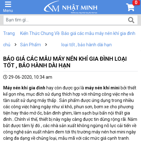
0
Menu
Trang
Kiến Thức Chung Về
Báo giá các mẫu máy nén khí gia đình
chủ
Sản Phẩm
loại tốt , bảo hành dài hạn
BÁO GIÁ CÁC MẪU MÁY NÉN KHÍ GIA ĐÌNH LOẠI
TỐT , BẢO HÀNH DÀI HẠN
29-06-2020, 10:34 am
Máy nén khí gia đình
hay còn được gọi là
máy nén khí mini
bởi thiết
kế gọn nhẹ, mục đích sử dụng thích hợp với những công việc nhẹ và
tần suất sử dụng máy thấp . Sản phẩm được ứng dụng trong nhiều
các công việc hàng ngày như xì khô, phun sơn, bơm xe cho phương
tiện hay tháo mở ốc, bắn đinh ghim, làm sạch bụi bẩn nội thất gia
đình…Chính vì thế, thiết bị này ngày càng được tin dùng rộng rãi. Nắm
bắt được tâm lý đó , các nhà sản xuất không ngừng nỗ lực cải tiến về
công nghệ sản xuất nhằm đem tới thị trường máy nén hơi mini ngày
càng đa dạng về chủng loại, mẫu mã với các mức giá cạnh tranh.