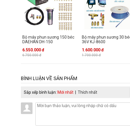
Bộ máy phun sương 150 béc
Bộ máy phun sương 30 bé
DAEHAN DH-150
36V KJ-8600
6.550.000 đ
1.600.000 đ
Bộ máy bơm phun sương 15 béc HF-8379
khi vận hàn
6.750.000 đ
1.700.000 đ
môi trường xung quanh 1 cách nhanh chóng trên diện rộng g
cảm giác dễ chịu hơn. Công suất máy phun sương 35W tiết 
phun sương này là không gây ồn làm ảnh hưởng đến môi tr
BÌNH LUẬN VỀ SẢN PHẨM
Nhập khẩu chính hãng, chất lượng ổn địn
Sắp xếp bình luận:
Mới nhất
|
Thích nhất