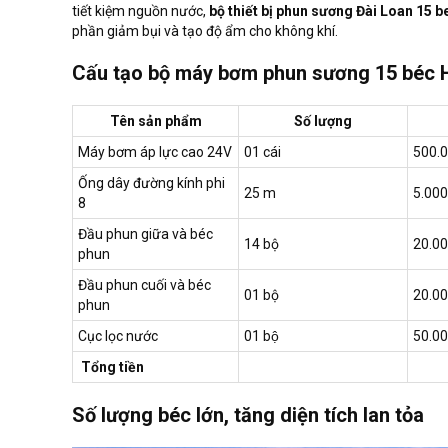
tiết kiệm nguồn nước,
bộ thiết bị phun sương Đài Loan 15 
phần giảm bụi và tạo độ ẩm cho không khí.
Cấu tạo bộ máy bơm phun sương 15 béc 
Tên sản phẩm
Số lượng
Máy bơm áp lực cao 24V
01 cái
500.
Ống dây đường kính phi
25 m
5.000
8
Đầu phun giữa và béc
14 bộ
20.0
phun
Đầu phun cuối và béc
01 bộ
20.0
phun
Cục lọc nước
01 bộ
50.0
Tổng tiền
Số lượng béc lớn, tăng diện tích lan tỏa