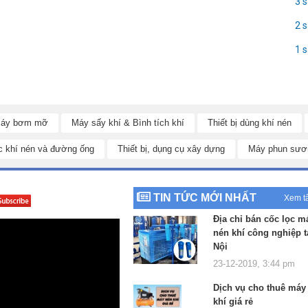
3 
2 
1 
áy bơm mỡ
Máy sấy khí & Bình tích khí
Thiết bị dùng khí nén
c khí nén và đường ống
Thiết bị, dụng cụ xây dựng
Máy phun sươ
TIN TỨC MỚI NHẤT
Xem t
Địa chỉ bán cốc lọc m
nén khí công nghiệp t
Nội
23-12-2019, 3:44 pm
Dịch vụ cho thuê máy
khí giá rẻ