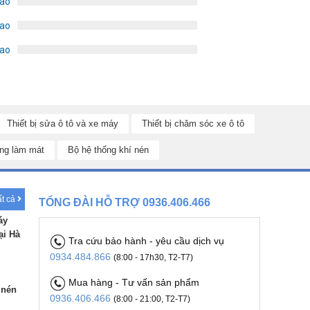
sao
sao
sao
Thiết bị sửa ô tô và xe máy
Thiết bị chăm sóc xe ô tô
ng làm mát
Bộ hệ thống khí nén
ất cả
TỔNG ĐÀI HỖ TRỢ 0936.406.466
áy
ại Hà
Tra cứu bảo hành - yêu cầu dịch vụ
0934.484.866
(8:00 - 17h30, T2-T7)
Mua hàng - Tư vấn sản phẩm
 nén
0936.406.466
(8:00 - 21:00, T2-T7)