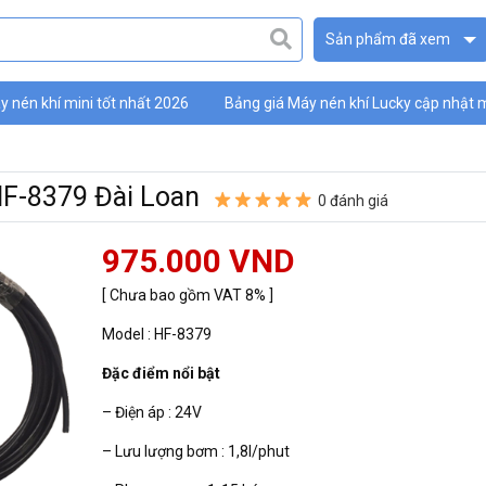
Sản phẩm đã xem
 nén khí mini tốt nhất 2026
Bảng giá Máy nén khí Lucky cập nhật 
ky
F-8379 Đài Loan
0 đánh giá
975.000 VND
[ Chưa bao gồm VAT 8% ]
Model : HF-8379
Đặc điểm nổi bật
– Điện áp : 24V
– Lưu lượng bơm : 1,8l/phut