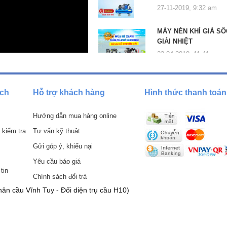
27-11-2019, 9:32 am
hính hãng Đài Loan với dòng chữ in chìm "made in Taiwan" khẳng định
MÁY NÉN KHÍ GIÁ SỐ
GIẢI NHIỆT
ao từ 3-5 năm vì sở hữu motor dây đồng cao cấp chịu được cường độ làm
22-04-2019, 11:41 am
phun làm bằng đồng và dây dẫn làm từ chất liệu siêu bền chống chịu tốt
ấp.
g.
ách
Hỗ trợ khách hàng
Hình thức thanh toán
heo hướng dẫn nhà sản xuất
Hướng dẫn mua hàng online
 kiểm tra
Tư vấn kỹ thuật
Gửi góp ý, khiếu nại
Yêu cầu báo giá
tin
Chính sách đổi trả
ân cầu Vĩnh Tuy - Đối diện trụ cầu H10)