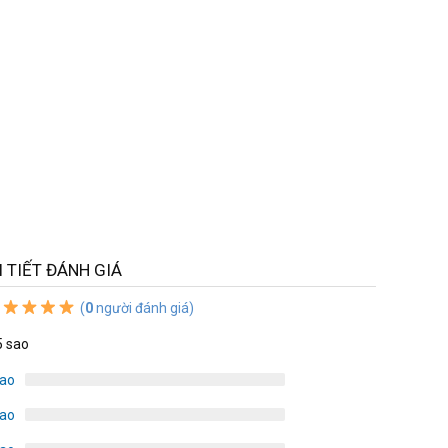
I TIẾT ĐÁNH GIÁ
(
0
người đánh giá)
5 sao
sao
sao