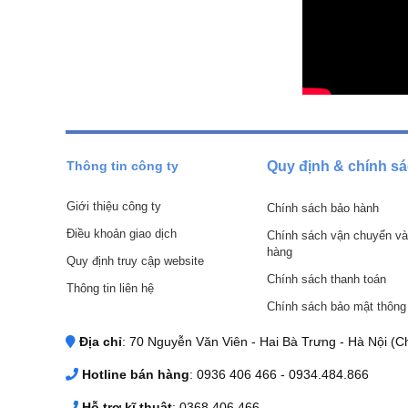
Bộ máy bơm phun sương 15 béc HF-8379
được nhập khẩu c
chất lượng , độ bền cao.
Sản phẩm hoạt động bền bỉ và có tuổi thọ trung bình khá c
việc cao và không xảy ra tình trạng nóng máy. Hệ thống béc 
trước những tác động của nắng nóng hay môi trường ẩm th
Mua hàng tại Chợ máy 247 được bảo hành đầu bơm 12 thán
Thông tin công ty
Quy định & chính s
Kích thước gọn nhẹ, dễ dàng tự lắp đặt t
Giới thiệu công ty
Chính sách bảo hành
Điều khoản giao dịch
Chính sách vận chuyển và
hàng
Quy định truy cập website
Chính sách thanh toán
Thông tin liên hệ
Chính sách bảo mật thông 
Địa chỉ
: 70 Nguyễn Văn Viên - Hai Bà Trưng - Hà Nội (Ch
Hotline bán hàng
: 0936 406 466 - 0934.484.866
Hỗ trợ kĩ thuật
: 0368 406 466