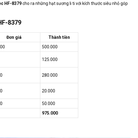
bec HF-8379
cho ra những hạt sương li ti với kích thước siêu nhỏ góp
HF-8379
Đơn giá
Thành tiền
000
500.000
125.000
00
280.000
00
20.000
00
50.000
975.000