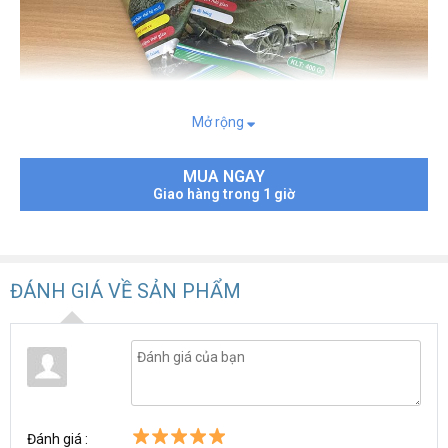
Mở rộng
bột rửa xe không chạm
Ưu điểm nổi bật của
là tự động làm
sạch các vết bẩn cứng đầu nhất trên thân xe mà không mất
MUA NGAY
nhiều thời gian chà xát như các loại dung dịch rửa xe thông
Giao hàng trong 1 giờ
thường. Khi sử dụng loại hóa chất này, người dùng chỉ cần pha
chế chúng theo tỉ lệ mà các nhà sản xuất đã quy định, sau đó sử
dụng bình phun bọt tuyết phun trực tiếp dung dịch này lên bề mặt
ô tô, xe máy trong khoảng 2 phút cho ngấm vào vết bẩn, làm
mềm vết bẩn, sau đó xịt rửa xe bằng nước sạch là hoàn tất công
ĐÁNH GIÁ VỀ SẢN PHẨM
đoạn.
Công nghệ rửa xe không chạm là một bước tiến vượt trội, giúp
làm sạch tới 99% mọi vết bẩn cứng đầu cả ở những vị trí khó làm
sạch nhất như gầm xe, bánh xe, la zăng... giúp xe sạch sẽ sáng
bóng.
Sử dụng
bột rửa xe Zero
thay thế hoàn toàn các dụng cụ khác đi
Đánh giá :