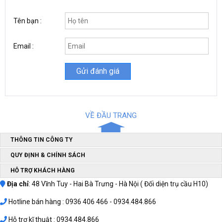
kèm như bao tay, dụng cụ chà rửa, khăn lau như phương pháp
rửa xe truyền thống, tiết kiệm thời gian, sức lao động, mang lại
Tên bạn :
hiệu quả là sạch tuyệt đối, không làm ảnh hưởng đến chất lượng
sản phẩm.
Email :
Tiết kiệm thời gian và chi phí
VỀ ĐẦU TRANG
THÔNG TIN CÔNG TY
QUY ĐỊNH & CHÍNH SÁCH
HỖ TRỢ KHÁCH HÀNG
Địa chỉ
: 48 Vĩnh Tuy - Hai Bà Trưng - Hà Nội ( Đối diện trụ cầu H10)
Hotline bán hàng : 0936 406 466 - 0934.484.866
Hỗ trợ kĩ thuật : 0934.484.866