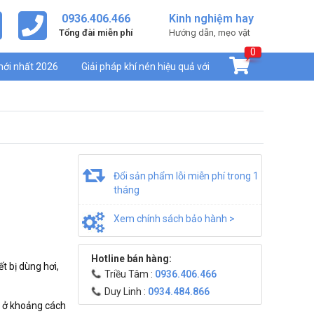
0936.406.466
Kinh nghiệm hay
Tổng đài miễn phí
Hướng dẫn, mẹo vặt
0
mới nhất 2026
Giải pháp khí nén hiệu quả với
Đổi sản phẩm lỗi miễn phí trong 1
tháng
Xem chính sách bảo hành >
Hotline bán hàng:
ết bị dùng hơi,
Triều Tâm :
0936.406.466
Duy Linh :
0934.484.866
t ở khoảng cách