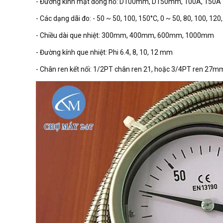
- Đường kính mặt đồng hồ: D100mm, D150mm, 100A, 150A
- Các dạng dãi đo: - 50 ~ 50, 100, 150°C, 0 ~ 50, 80, 100, 12
- Chiều dài que nhiệt: 300mm, 400mm, 600mm, 1000mm
- Đường kính que nhiệt: Phi 6.4, 8, 10, 12 mm
- Chân ren kết nối: 1/2PT chân ren 21, hoặc 3/4PT ren 27m