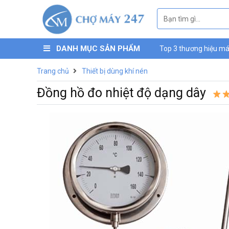
DANH MỤC SẢN PHẨM
Top 3 thương hiệu máy
máy nén khí mini Luc
Trang chủ
Thiết bị dùng khí nén
Đồng hồ đo nhiệt độ dạng dây