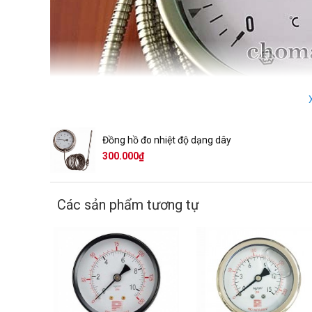
Đồng hồ đo nhiệt độ dạng dây
300.000₫
Các sản phẩm tương tự
Trong công nghiệp nói chung việc kiểm soát nhiệt độ của máy 
đồng hồ đo nhiệt độ dạng dây
vì vậy
ra đời nhằm đáp ứn
tính thẩm mỹ cao, độ chính xác tuyệt đối và độ bền sử dụng
dụng nhiều nhất hiện nay.
Thế nào là đồng hồ đo nhiệt độ dạng dây