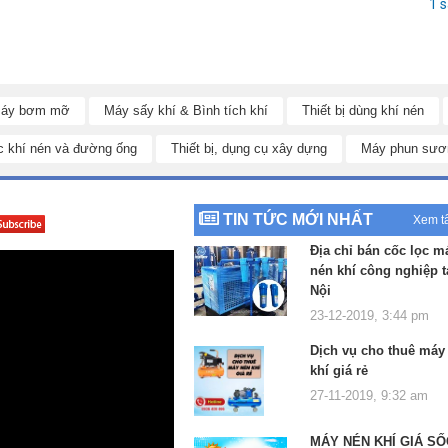
1 
áy bơm mỡ
Máy sấy khí & Bình tích khí
Thiết bị dùng khí nén
c khí nén và đường ống
Thiết bị, dụng cụ xây dựng
Máy phun sươ
TIN TỨC MỚI NHẤT
Xem t
Địa chỉ bán cốc lọc m
nén khí công nghiệp t
Nội
23-12-2019, 3:44 pm
Dịch vụ cho thuê máy
khí giá rẻ
27-11-2019, 9:32 am
MÁY NÉN KHÍ GIÁ SỐ