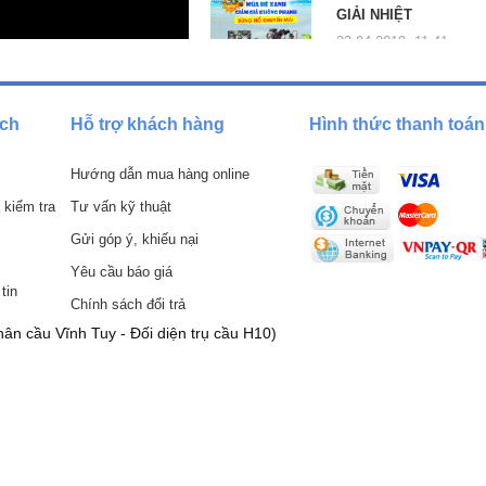
ác nhau, vị trí ở xa vị trí đặt đồng hồ.
GIẢI NHIỆT
22-04-2019, 11:41 am
inox 304, inox 316 để đảm bảo chất lượng tốt, chống bị ăn mòn và chịu
ách
Hỗ trợ khách hàng
Hình thức thanh toán
Hướng dẫn mua hàng online
 kiểm tra
Tư vấn kỹ thuật
Gửi góp ý, khiếu nại
Yêu cầu báo giá
tin
Chính sách đổi trả
ân cầu Vĩnh Tuy - Đối diện trụ cầu H10)