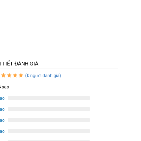
I TIẾT ĐÁNH GIÁ
(
0
người đánh giá)
5 sao
sao
sao
sao
sao