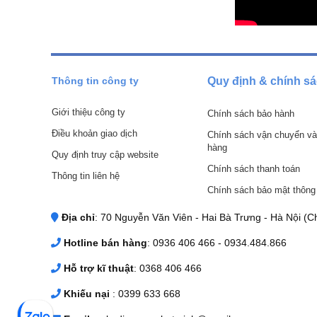
-
Đồng hồ đo nhiệt độ dạng dây
có dây dài để đo ở các vị trí kh
- Tính ứng dụng cao trong các hệ thống
- Đồng hồ đo nhiệt độ thường có vỏ làm bằng thép không gỉ, 
được nhiệt độ cao.
Thông tin công ty
Quy định & chính s
- Chất lượng vượt trội so với các loại đồng hồ khác
Giới thiệu công ty
Chính sách bảo hành
- Có độ chính xác cao, sai số nhỏ
Điều khoản giao dịch
Chính sách vận chuyển và
- Lắp đặt và thay thế dễ dàng.
hàng
Quy định truy cập website
- Giá thành sản phẩm hợp lý.
Chính sách thanh toán
Thông tin liên hệ
Chính sách bảo mật thông 
Địa chỉ
: 70 Nguyễn Văn Viên - Hai Bà Trưng - Hà Nội (Ch
Hotline bán hàng
: 0936 406 466 - 0934.484.866
Hỗ trợ kĩ thuật
: 0368 406 466
Khiếu nại
: 0399 633 668