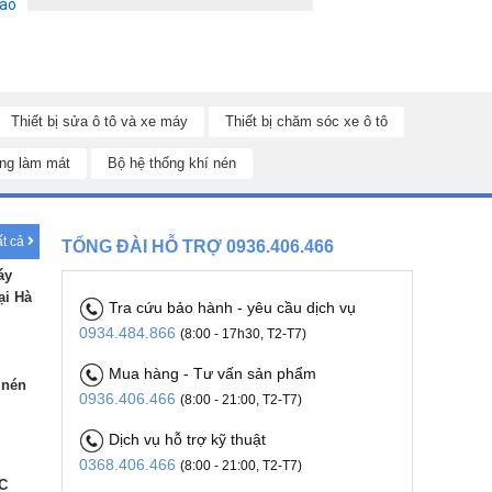
sao
Thiết bị sửa ô tô và xe máy
Thiết bị chăm sóc xe ô tô
ng làm mát
Bộ hệ thống khí nén
ất cả
TỔNG ĐÀI HỖ TRỢ 0936.406.466
áy
ại Hà
Tra cứu bảo hành - yêu cầu dịch vụ
0934.484.866
(8:00 - 17h30, T2-T7)
Mua hàng - Tư vấn sản phẩm
 nén
0936.406.466
(8:00 - 21:00, T2-T7)
Dịch vụ hỗ trợ kỹ thuật
0368.406.466
(8:00 - 21:00, T2-T7)
C