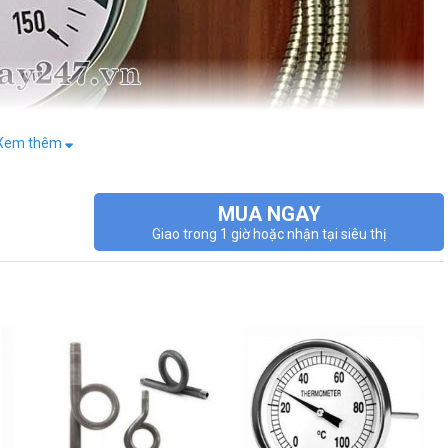
Xem thêm
MUA NGAY
Giao trong 1 giờ hoặc nhận tại siêu thị
móc, thiết bị...là vấn đề mà doanh nghiệp nào cũng phải tính đến, chính
g nhu cầu của người tiêu dùng. Với thiết kế công nghiệp rất khoa học,
thiết bị dùng khí nén
 lâu do đó đồng hồ dạng dây là một
được sử