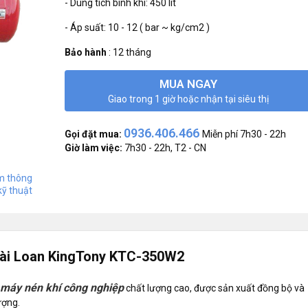
- Dung tích bình khí: 450 lít
- Áp suất: 10 - 12 ( bar ~ kg/cm2 )
Bảo hành
:
12 tháng
MUA NGAY
Giao trong 1 giờ hoặc nhận tại siêu thị
0936.406.466
Gọi đặt mua:
Miễn phí 7h30 - 22h
Giờ làm việc:
7h30 - 22h, T2 - CN
 thông
kỹ thuật
 Đài Loan KingTony KTC-350W2
máy nén khí công nghiệp
chất lượng cao, được sản xuất đồng bộ và
ượng.