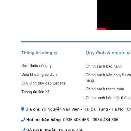
Địa chỉ bán máy nén khí Đài Loan chất lượn
Không chỉ với riêng sản phẩm
máy nén khí 2 cấp Đài Loan
khí
nào, khách hàng luôn nhớ đến địa chỉ tin cậy duy nhất –
hãng, đầy đủ giấy tờ chứng nhận chất lượng
Ngoài việc được mua với mức giá ưu đãi, khách hàng còn đượ
– Miễn phí vận chuyện nội thành, hỗ trợ 1 phần chi phí vận c
Thông tin công ty
Quy định & chính s
– Bảo hành 12 tháng với các thiết bị điện máy
Giới thiệu công ty
Chính sách bảo hành
– Cung cấp hóa đơn đỏ nếu khách hàng có nhu cầu ( +10% 
Điều khoản giao dịch
Chính sách vận chuyển và
hàng
– Tư vấn tận tình , chu đáo, phù hợp với nhu cầu của khách, 
Quy định truy cập website
Chính sách thanh toán
Mọi chi tiết xin liên hệ qua số Hotline :
0936.406.466
hoặc qua
Thông tin liên hệ
Nội để được tư vấn và xem hàng
Chính sách bảo mật thông 
Địa chỉ
: 70 Nguyễn Văn Viên - Hai Bà Trưng - Hà Nội (Ch
Hotline bán hàng
: 0936 406 466 - 0934.484.866
Hỗ trợ kĩ thuật
: 0368 406 466