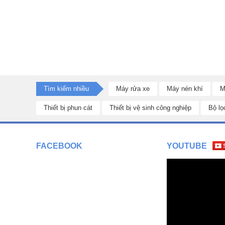
Tìm kiếm nhiều
Máy rửa xe
Máy nén khí
M
Thiết bị phun cát
Thiết bị vệ sinh công nghiệp
Bộ lọ
FACEBOOK
YOUTUBE
Dấu hiệu nhận biết
máy nén khí 2 cấp Đài Loan KingTony
mối hàn sắc cạnh, đáp ứng tính thẩm mỹ cao.
Hệ thống dây curoa của
máy nén khí 2 cấp 15HP Đài Loa
cho khả năng làm việc ổn định, liên tục ở nhiệt độ cao.