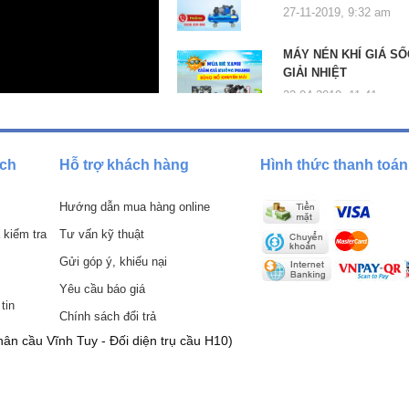
g, uy tín, giá rẻ
27-11-2019, 9:32 am
MÁY NÉN KHÍ GIÁ SỐ
máy nén
 KingTony KTC-300W2
, khi quyết định sở hữu bất kỳ sản phẩm
GIẢI NHIỆT
 Chợ máy 247. Tại đây , chúng tôi cung cấp đầy đủ các dòng máy chính
22-04-2019, 11:41 am
c hưởng chính sách bán hàng đặc biệt :
huyển đối với khách hàng ở tỉnh xa
ách
Hỗ trợ khách hàng
Hình thức thanh toán
Hướng dẫn mua hàng online
VAT)
 kiểm tra
Tư vấn kỹ thuật
đảm bảo chi phí hợp lý
Gửi góp ý, khiếu nại
 trực tiếp cửa hàng tại đia chỉ H10 – 48 Vĩnh Tuy – Hai Bà Trưng – Hà
Yêu cầu báo giá
tin
Chính sách đổi trả
ân cầu Vĩnh Tuy - Đối diện trụ cầu H10)