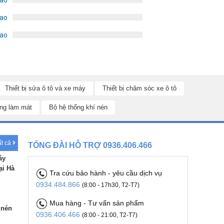
sao
sao
Thiết bị sửa ô tô và xe máy
Thiết bị chăm sóc xe ô tô
ng làm mát
Bộ hệ thống khí nén
ất cả
TỔNG ĐÀI HỖ TRỢ 0936.406.466
áy
ại Hà
Tra cứu bảo hành - yêu cầu dịch vụ
0934.484.866
(8:00 - 17h30, T2-T7)
Mua hàng - Tư vấn sản phẩm
 nén
0936.406.466
(8:00 - 21:00, T2-T7)