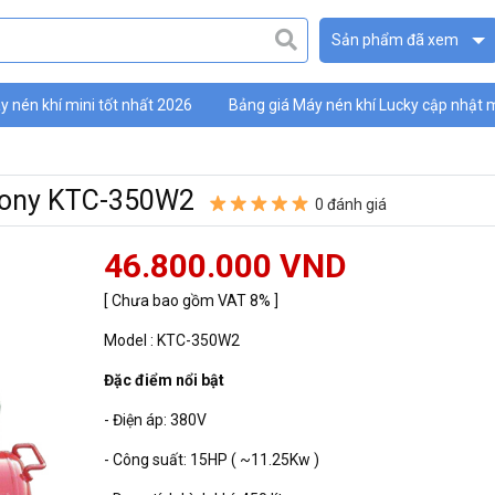
Sản phẩm đã xem
 nén khí mini tốt nhất 2026
Bảng giá Máy nén khí Lucky cập nhật 
ky
gTony KTC-350W2
0 đánh giá
46.800.000 VND
[ Chưa bao gồm VAT 8% ]
Model : KTC-350W2
Đặc điểm nổi bật
- Điện áp: 380V
- Công suất: 15HP ( ~11.25Kw )