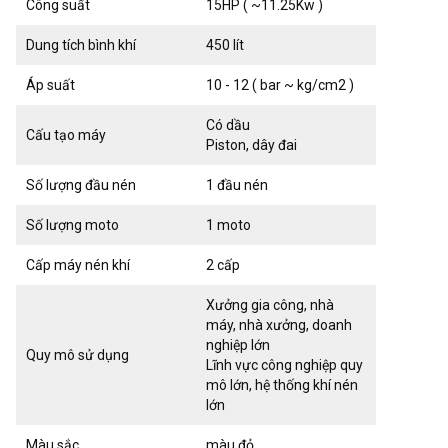
Công suất
15HP ( ~11.25Kw )
Dung tích bình khí
450 lít
Áp suất
10 - 12 ( bar ~ kg/cm2 )
Có dầu
Cấu tạo máy
Piston, dây đai
Số lượng đầu nén
1 đầu nén
Số lượng moto
1 moto
Cấp máy nén khí
2 cấp
Xưởng gia công, nhà
máy, nhà xưởng, doanh
nghiệp lớn
Quy mô sử dụng
Lĩnh vực công nghiệp quy
mô lớn, hệ thống khí nén
lớn
Màu sắc
màu đỏ