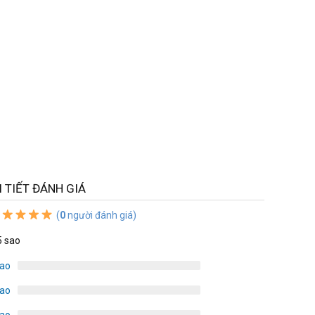
I TIẾT ĐÁNH GIÁ
(
0
người đánh giá)
5 sao
sao
sao
sao