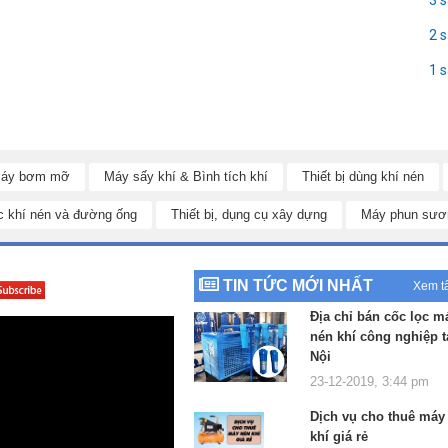
2 
1 
áy bơm mỡ
Máy sấy khí & Bình tích khí
Thiết bị dùng khí nén
c khí nén và đường ống
Thiết bị, dụng cụ xây dựng
Máy phun sươ
TIN TỨC MỚI NHẤT
Xem t
Địa chỉ bán cốc lọc m
nén khí công nghiệp t
 KTC-350W2
chính hãng với tem dập chìm trên thân máy và đâu nén, các
Nội
23-12-2019, 3:44 pm
n KingTony KTC-350W
được làm bằng dây cao su dày, chịu mài mòn tốt,
Dịch vụ cho thuê máy
khí giá rẻ