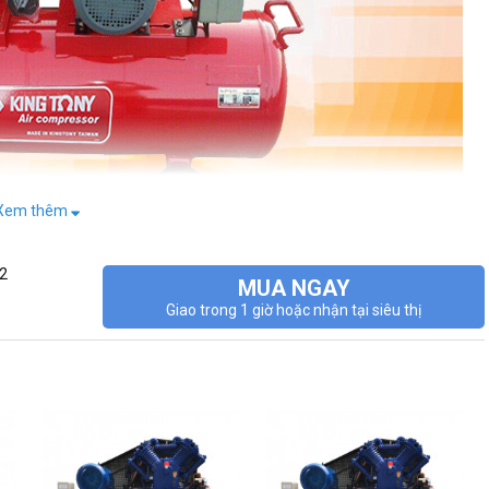
Xem thêm
W2
MUA NGAY
Giao trong 1 giờ hoặc nhận tại siêu thị
với ưu điểm nén khí vô cùng nhanh,gấp 3 lần so với các sản phẩm khác.
u sử dụng khí nén liên tục, giúp tối ưu hiệu quả công việc, nâng cao lợi
-350W
sở hữu dung tích bình chứa 450 lít cùng công suất 15HP sẽ cùng
n,chi phí.