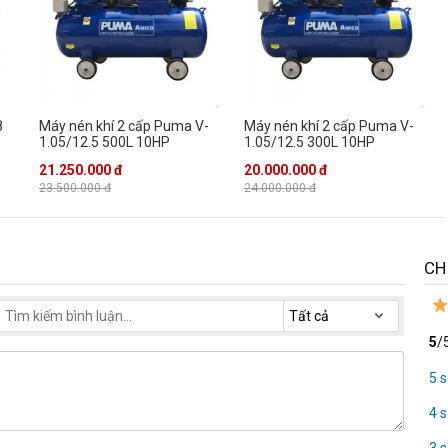
hiết kế nạp khí tự động vô cùng thông minh với hệ thống rơle tự động.
ộng nạp khí để đảm bảo khí nén luôn đáp ứng nhu cầu của người sử dụng.
i dùng khi nhận thấy máy gặp những vấn đề hỏng hóc ngoài ý muốn.
8
Máy nén khí 2 cấp Puma V-
Máy nén khí 2 cấp Puma V-
1.05/12.5 500L 10HP
1.05/12.5 300L 10HP
21.250.000 đ
20.000.000 đ
23.500.000 đ
24.000.000 đ
CH
5
/
5 
4 
3 