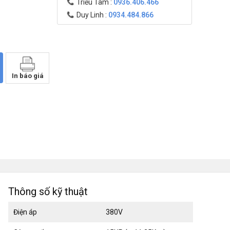
Triều Tâm :
0936.406.466
Duy Linh :
0934.484.866
In báo giá
Thông số kỹ thuật
Điện áp
380V