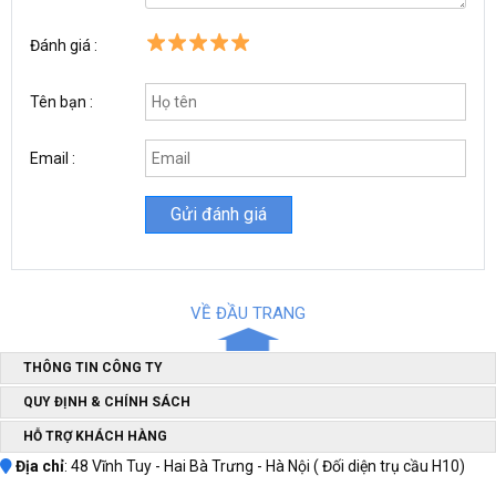
Kết cấu chắc chắn, tuổi thọ cao
Đánh giá :
Tên bạn :
Email :
VỀ ĐẦU TRANG
THÔNG TIN CÔNG TY
QUY ĐỊNH & CHÍNH SÁCH
Máy nén khí piston dây đai Đài Loan Pony DK-V110NK
được
HỖ TRỢ KHÁCH HÀNG
sản xuất trên dây chuyền thiết bị hiện đại, sử dụng chất liệu cao
Địa chỉ
: 48 Vĩnh Tuy - Hai Bà Trưng - Hà Nội ( Đối diện trụ cầu H10)
cấp đạt chuẩn chất lượng. Bình chứa được làm bằng kim loại tốt,
phủ sơn tĩnh điện, các mối hàn kín, ngăn chặn sự rò khí ra bên