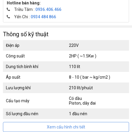
Hotline bán hàng:
Triều Tâm :
0936.406.466
Yến Chi :
0934 484 866
Thông số kỹ thuật
Điện áp
220V
Công suất
2HP ( ~1.5Kw )
Dung tích bình khí
110 lít
Áp suất
8 - 10 ( bar ~ kg/cm2 )
Lưu lượng khí
210 lít/phuùt
Có dầu
Cấu tạo máy
Piston, dây đai
Số lượng đầu nén
1 đầu nén
Xem cấu hình chi tiết