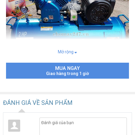
Mở rộng
MUA NGAY
Giao hàng trong 1 giờ
Máy nén khí piston dây đai Đài Loan Pony DK-V110NK
sở hữu công suất 2HP, tường đương 1,5Kw , dung tích bình
chứa 110lit, lưu lượng khả dụng 210 lít/phút khả năng nén khí và
lên hơi nhanh , thiết kế tương đối gọn nhẹ , là sự lựa chọn
ĐÁNH GIÁ VỀ SẢN PHẨM
hàng đầu cho các cửa tiệm sửa chữa xe chuyên nghiệp đòi hỏi
khả năng vận hành liên tục, cấp hơi cùng lúc cho nhều thiết bị
Với mức công suất hợp lý,
máy bơm hơi pony đài loan DK-­
V110NK /2hp
được đánh giá cả về công năng tiết kiệm điện.