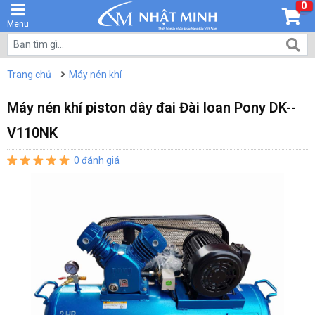
0
Menu
Trang chủ
Máy nén khí
Máy nén khí piston dây đai Đài loan Pony DK-­
V110NK
0 đánh giá