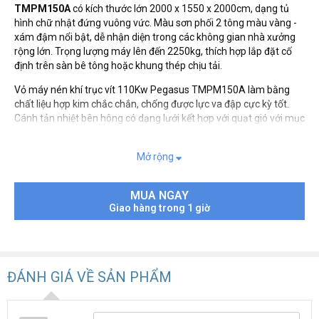
TMPM150A
có kích thước lớn 2000 x 1550 x 2000cm, dạng tủ
hình chữ nhật đứng vuông vức. Màu sơn phối 2 tông màu vàng -
xám đậm nổi bật, dễ nhận diện trong các không gian nhà xưởng
rộng lớn. Trọng lượng máy lên đến 2250kg, thích hợp lắp đặt cố
định trên sàn bê tông hoặc khung thép chịu tải.
Vỏ máy nén khí trục vít 110Kw Pegasus TMPM150A làm bằng
chất liệu hợp kim chắc chắn, chống được lực va đập cực kỳ tốt.
Cánh tản nhiệt bên hông có dạng lưới kết hợp với quạt gió với mục
đích tản một phần nhiệt lượng tích tụ trong máy khi làm việc.
Mở rộng
MUA NGAY
Giao hàng trong 1 giờ
ĐÁNH GIÁ VỀ SẢN PHẨM