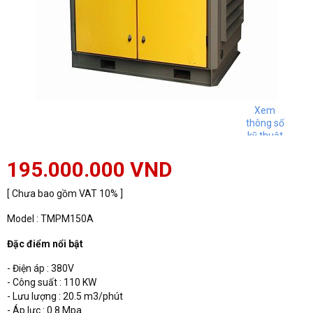
Xem
thông số
kỹ thuật
195.000.000 VND
[ Chưa bao gồm VAT 10% ]
Model : TMPM150A
Đặc điểm nổi bật
- Điện áp : 380V
- Công suất : 110 KW
- Lưu lượng : 20.5 m3/phút
- Áp lực : 0.8 Mpa