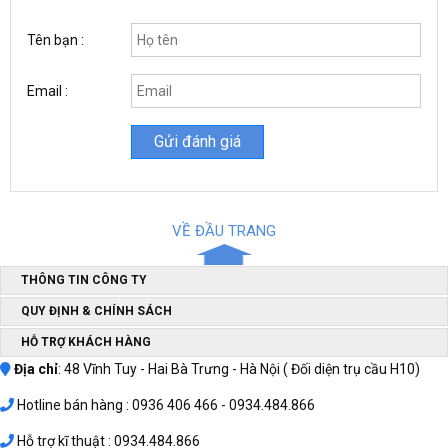
Tên bạn :
Email :
VỀ ĐẦU TRANG
THÔNG TIN CÔNG TY
QUY ĐỊNH & CHÍNH SÁCH
HỖ TRỢ KHÁCH HÀNG
Máy phun áp lực Karcher K5 EU (2.100W)
được sản xuất theo
Địa chỉ
: 48 Vĩnh Tuy - Hai Bà Trưng - Hà Nội ( Đối diện trụ cầu H10)
công nghệ tiên tiến, đảm bảo tính thẩm mỹ cao và giá trị sử dụng
lâu dài.Thân máy được làm bằng nhựa bền đẹp, chịu lực tốt.chịu
Hotline bán hàng : 0936 406 466 - 0934.484.866
lực tốt, thiết kế chuẩn IPX5 có khả năng chống thấm nước hiệu
Hỗ trợ kĩ thuật : 0934.484.866
quả, đem lại độ an toàn cao trong quá trình sử dụng. Tay cầm