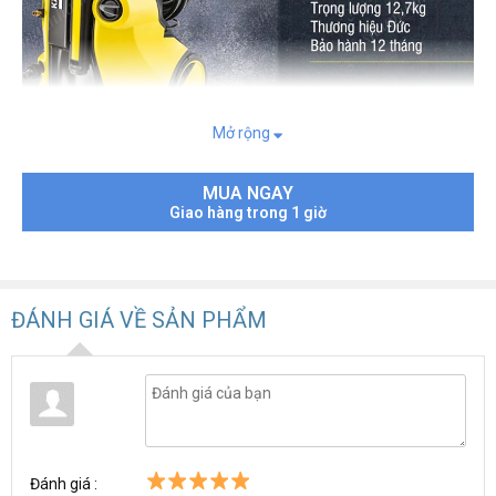
Mở rộng
Máy phun áp lực Karcher K5 EU
sở hữu công suất 2100W, với
MUA NGAY
áp lực làm việc từ 140 bar cho luồng phun xịt mạnh mẽ có thể làm
Giao hàng trong 1 giờ
sạch 1 chiếc xe máy bị bám đầy bùn bẩn chỉ trong vòng 1 phút.
Lực xịt khỏe có thể len lỏi vào những góc nhỏ mà bàn tay con
người khó có thể luồng tới được để đánh bay những vết bẩn cứng
đầu nhất. Tuy hoạt động với áp lực cao, nhưng
máy bơm
rửa Karcher K5 EU
vẫn là 1 chiếc máy xịt rửa khá tiết kiệm điện
ĐÁNH GIÁ VỀ SẢN PHẨM
năng và nguồn nước, chỉ tiêu tốn khoảng 460 lít/giờ (
tương đương 8 lít/phút).
Kêt cấu tiêu chuẩn quốc tế, độ bền cao
Đánh giá :