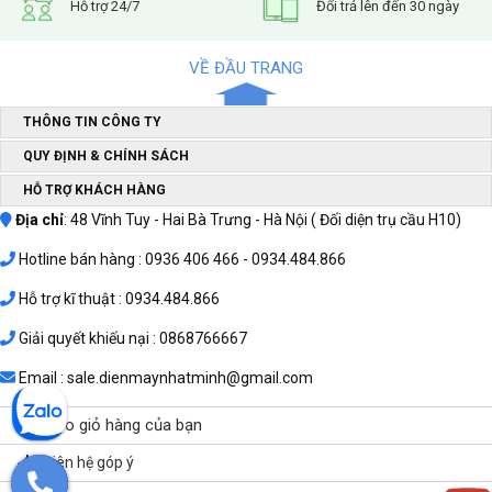
Hỗ trợ 24/7
Đổi trả lên đến 30 ngày
VỀ ĐẦU TRANG
THÔNG TIN CÔNG TY
QUY ĐỊNH & CHÍNH SÁCH
HỖ TRỢ KHÁCH HÀNG
Địa chỉ
: 48 Vĩnh Tuy - Hai Bà Trưng - Hà Nội ( Đối diện trụ cầu H10)
Hotline bán hàng : 0936 406 466 - 0934.484.866
Hỗ trợ kĩ thuật : 0934.484.866
Giải quyết khiếu nại : 0868766667
Email : sale.dienmaynhatminh@gmail.com
Vào giỏ hàng của bạn
Liên hệ góp ý