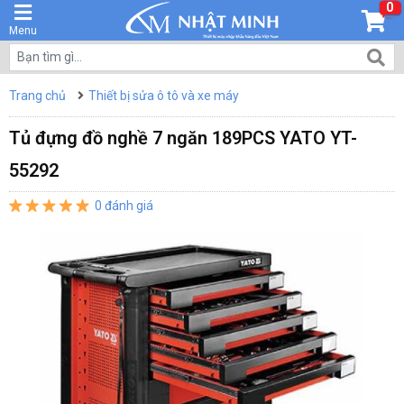
0
Menu
Trang chủ
Thiết bị sửa ô tô và xe máy
Tủ đựng đồ nghề 7 ngăn 189PCS YATO YT-
55292
0 đánh giá