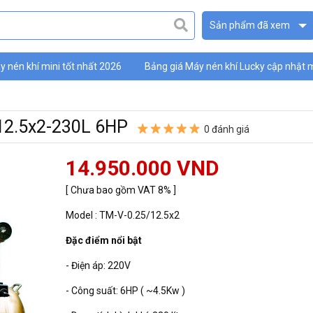
Sản phẩm đã xem
 nén khí mini tốt nhất 2026
Bảng giá Máy nén khí Lucky cập nhật 
ky
12.5x2-230L 6HP
0 đánh giá
14.950.000 VND
[ Chưa bao gồm VAT 8% ]
Model : TM-V-0.25/12.5x2
Đặc điểm nổi bật
- Điện áp: 220V
- Công suất: 6HP ( ~4.5Kw )