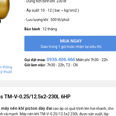
- Dung tích bình khí: 230 lít
- Áp suất: 10 - 12 ( bar ~ kg/cm2 )
- Lưu lượng khí : 500 lít/phút
Bảo hành
:
12 tháng
MUA NGAY
Giao trong 1 giờ hoặc nhận tại siêu thị
0936.406.466
Gọi đặt mua:
Miễn phí 7h30 - 22h
Giờ làm việc:
7h30 - 22h, T2 - CN
 thông
kỹ thuật
us TM-V-0.25/12.5x2-230L 6HP
máy nén khí piston dây đai
g
cao áp có quá trình lên hơi nhanh, cho
định và mạnh. Máy nén khí TM-V-0.25/12.5x2 230L được sản xuất, lắp