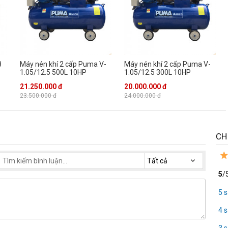
ộng với tổng công suất 6HP được chia ra mỗi đàu 3HP là giải pháp
ận lợi hơn, tiết kiệm thời gian, mang lại hiệu quả công việc một cách
p máy hoạt động bền bỉ
8
Máy nén khí 2 cấp Puma V-
Máy nén khí 2 cấp Puma V-
1.05/12.5 500L 10HP
1.05/12.5 300L 10HP
21.250.000 đ
20.000.000 đ
23.500.000 đ
24.000.000 đ
CH
5
/
5 
4 
3 