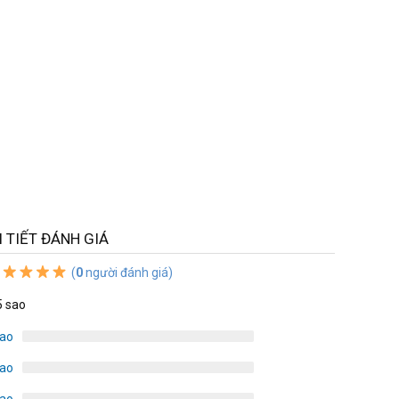
I TIẾT ĐÁNH GIÁ
(
0
người đánh giá)
5 sao
sao
sao
sao