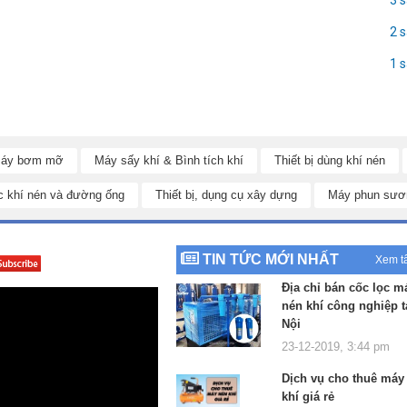
2 
1 
áy bơm mỡ
Máy sấy khí & Bình tích khí
Thiết bị dùng khí nén
c khí nén và đường ống
Thiết bị, dụng cụ xây dựng
Máy phun sươ
TIN TỨC MỚI NHẤT
Xem t
dây dẫn khí bằng đồng đặc trưng còn được trang bị bộ phận quạt gió
ng tuổi thọ cho máy . Đây là yếu tố then chốt chỉ có ở những dòng máy
Địa chỉ bán cốc lọc m
nén khí công nghiệp t
Nội
đầu nén thì cũng được thiết kế 2 bộ phận cảm biến áp suất, tự động
23-12-2019, 3:44 pm
áy nổ, mang lại sự an tâm tuyệt đối cho người sử dụng
Dịch vụ cho thuê máy
cao cấp
khí giá rẻ