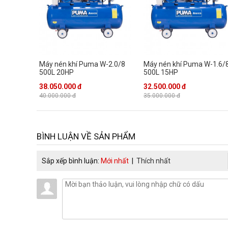
Máy nén khí piston 2 motor TM-V-0.25/12.5x2 230L
hoạt đ
thông minh, giúp mọi hoạt động nén khí và lên khí diễn ra thu
nhanh nhất
Bộ phận quạt tản gió kích thước lớn, giú
Máy nén khí Puma W-2.0/8
Máy nén khí Puma W-1.6/
500L 20HP
500L 15HP
38.050.000 đ
32.500.000 đ
40.000.000 đ
35.000.000 đ
BÌNH LUẬN VỀ SẢN PHẨM
Sắp xếp bình luận:
Mới nhất
|
Thích nhất