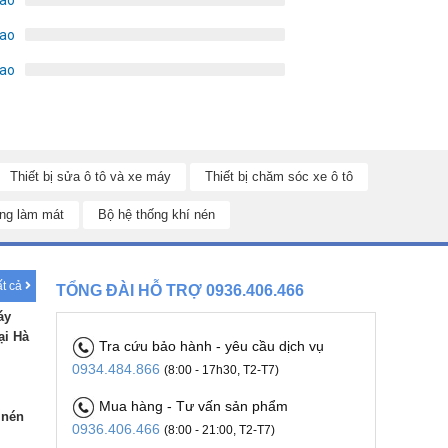
sao
sao
Thiết bị sửa ô tô và xe máy
Thiết bị chăm sóc xe ô tô
ng làm mát
Bộ hệ thống khí nén
ất cả
TỔNG ĐÀI HỖ TRỢ 0936.406.466
áy
ại Hà
Tra cứu bảo hành - yêu cầu dịch vụ
0934.484.866
(8:00 - 17h30, T2-T7)
Mua hàng - Tư vấn sản phẩm
 nén
0936.406.466
(8:00 - 21:00, T2-T7)