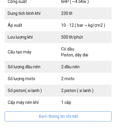
Công suất
6HP ( ~4.5Kw )
Dung tích bình khí
230 lít
Áp suất
10 - 12 ( bar ~ kg/cm2 )
Lưu lượng khí
500 lít/phút
Có dầu
Cấu tạo máy
Piston, dây đai
Số lượng đầu nén
2 đầu nén
Số lượng moto
2 moto
Số piston( xi lanh )
2 piston ( xi lanh )
Cấp máy nén khí
1 cấp
Xem thông tin chi tiết