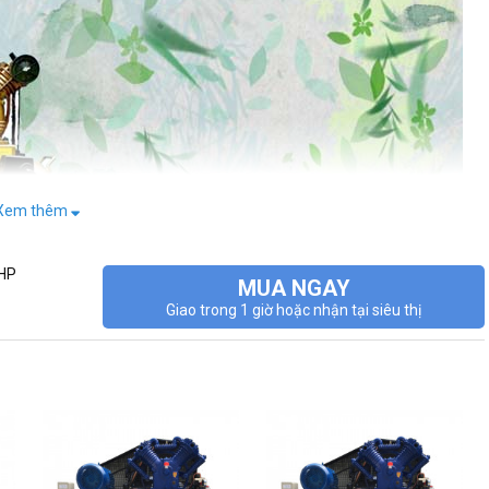
Xem thêm
6HP
MUA NGAY
Giao trong 1 giờ hoặc nhận tại siêu thị
 phẩm đặc biệt cải tiến, hệ thống 2 đầu nén, nén khí nhanh hơn, chất
uất sắc mọi tác vụ khó mà các dòng máy nén khí 1 đầu không làm được.
n xuất công nghiệp nặng, khai khoáng hay các tiệm bảo dưỡng xe oto