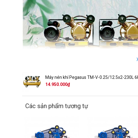
Máy nén khí Pegasus TM-V-0.25/12.5x2-230L 
14.950.000₫
Các sản phẩm tương tự
Máy nén khí Pegasus TM-V-0.25/12.5x2 230L
là sản
lượng khí nén khỏe hơn, áp suất 12,5 bar giúp hoàn thành x
Bởi thế, đây được coi là sản phẩm dẫn đầu trong các khu sả
chuyên dụng