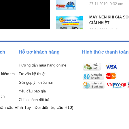
27-11-2019, 9:32 am
MÁY NÉN KHÍ GIÁ SỐ
GIẢI NHIỆT
22-04-2019, 11:41 am
ách
Hỗ trợ khách hàng
Hình thức thanh toán
Hướng dẫn mua hàng online
 kiểm tra
Tư vấn kỹ thuật
Gửi góp ý, khiếu nại
Yêu cầu báo giá
tin
Chính sách đổi trả
ân cầu Vĩnh Tuy - Đối diện trụ cầu H10)